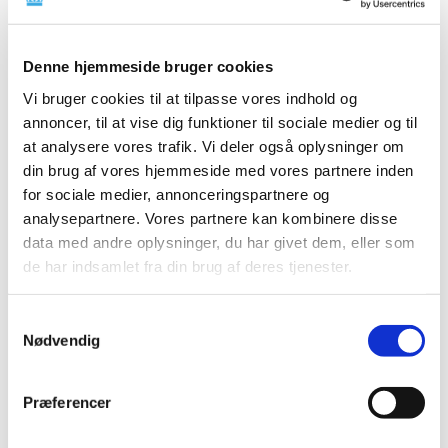
|
2. december 2024
|
Der er foretaget opdateringer i listen over markedsførte
lægemidler i forsyningssvigt, hvor
…
Denne hjemmeside bruger cookies
Vi bruger cookies til at tilpasse vores indhold og
Fællesnordiske pakninger for bedre
annoncer, til at vise dig funktioner til sociale medier og til
tilgængelighed
at analysere vores trafik. Vi deler også oplysninger om
|
2. december 2024
|
din brug af vores hjemmeside med vores partnere inden
Ved årsskiftet starter et pilotprojekt med
for sociale medier, annonceringspartnere og
engelsksprogede fællesnordiske lægemiddelpakninger
…
analysepartnere. Vores partnere kan kombinere disse
data med andre oplysninger, du har givet dem, eller som
Forrige
1
2
de har indsamlet fra din brug af deres tjenester.
Samtykkevalg
Alle (2506)
Nødvendig
TID
2026 (84)
Præferencer
2025 (158)