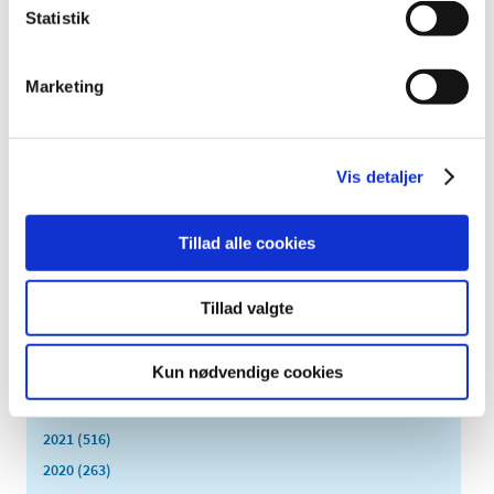
2024 (224)
Statistik
december (28)
november (28)
Marketing
oktober (28)
september (15)
august (10)
juli (20)
Vis detaljer
juni (15)
maj (25)
Tillad alle cookies
april (12)
marts (10)
Tillad valgte
februar (14)
januar (19)
Kun nødvendige cookies
2023 (195)
2022 (197)
2021 (516)
2020 (263)