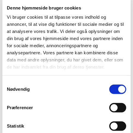
udenlandske pakninger
Denne hjemmeside bruger cookies
|
17. juli 2024
|
Vi bruger cookies til at tilpasse vores indhold og
Lægemiddelstyrelsen har givet ny tilladelse til ordination
annoncer, til at vise dig funktioner til sociale medier og til
og udlevering af udenlandsk lægemiddel
…
at analysere vores trafik. Vi deler også oplysninger om
din brug af vores hjemmeside med vores partnere inden
PRAC: Øget risiko for aspiration og
for sociale medier, annonceringspartnere og
aspirationspneumoni hos patienter, der får
analysepartnere. Vores partnere kan kombinere disse
GLP-1-medicin
data med andre oplysninger, du har givet dem, eller som
|
12. juli 2024
|
de har indsamlet fra din brug af deres tjenester.
Den europæiske bivirkningskomité PRAC vurderer, at
patienter, der får GLP-1-analoger (diabetes- og
…
Samtykkevalg
Nødvendig
PRAC-vurderer-aspirationspneumoni
|
12. juli 2024
|
Præferencer
Udfordringer med login på DKMAnet
Statistik
|
10. juli 2024
|