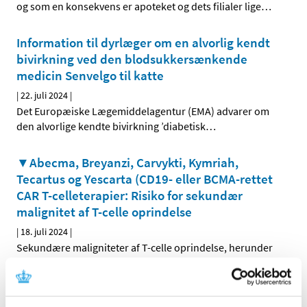
og som en konsekvens er apoteket og dets filialer lige
…
Information til dyrlæger om en alvorlig kendt
bivirkning ved den blodsukkersænkende
medicin Senvelgo til katte
|
22. juli 2024
|
Det Europæiske Lægemiddelagentur (EMA) advarer om
den alvorlige kendte bivirkning ’diabetisk
…
▼Abecma, Breyanzi, Carvykti, Kymriah,
Tecartus og Yescarta (CD19- eller BCMA-rettet
CAR T-celleterapier: Risiko for sekundær
malignitet af T-celle oprindelse
|
18. juli 2024
|
Sekundære maligniteter af T-celle oprindelse, herunder
kimær antigenreceptor (CAR)-positive maligniteter, er
…
Fusidinsyre; tilladelse til udlevering af