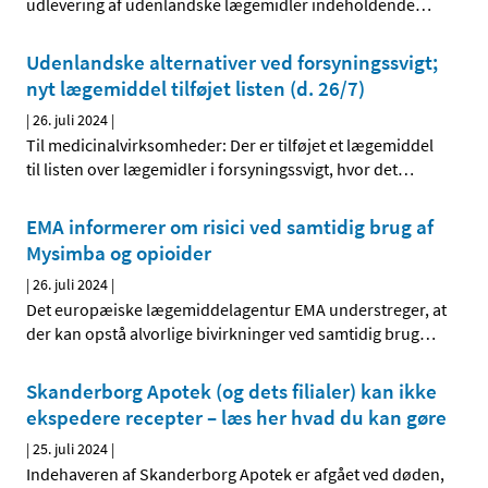
udlevering af udenlandske lægemidler indeholdende
…
Udenlandske alternativer ved forsyningssvigt;
nyt lægemiddel tilføjet listen (d. 26/7)
|
26. juli 2024
|
Til medicinalvirksomheder: Der er tilføjet et lægemiddel
til listen over lægemidler i forsyningssvigt, hvor det
…
EMA informerer om risici ved samtidig brug af
Mysimba og opioider
|
26. juli 2024
|
Det europæiske lægemiddelagentur EMA understreger, at
der kan opstå alvorlige bivirkninger ved samtidig brug
…
Skanderborg Apotek (og dets filialer) kan ikke
ekspedere recepter – læs her hvad du kan gøre
|
25. juli 2024
|
Indehaveren af Skanderborg Apotek er afgået ved døden,