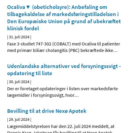
Ocaliva▼ (obeticholsyre): Anbefaling om
tilbagekaldelse af markedsføringstilladelsen i
Den Europæiske Union på grund af ubekræftet
klinisk fordel
|
31. juli 2024
|
Fase 3-studiet 747-302 (COBALT) med Ocaliva til patienter
med primær biliær cholangitis (PBC) bekræftede ikke
…
Udenlandske alternativer ved forsyningssvigt -
opdatering til liste
|
30. juli 2024
|
Der er foretaget opdateringer i listen over markedsførte
lægemidler i forsyningssvigt, hvor
…
Bevilling til at drive Nexø Apotek
|
29. juli 2024
|
Lægemiddelstyrelsen har den 22. juli 2024 meddelt, at
Dennis Krag-Jakobsen får bevilling til at Nexø Apotek.
…