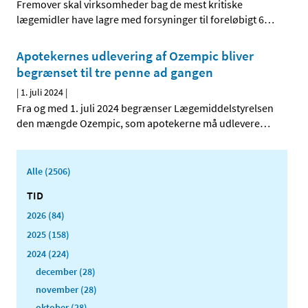
Fremover skal virksomheder bag de mest kritiske
lægemidler have lagre med forsyninger til foreløbigt 6
…
Apotekernes udlevering af Ozempic bliver
begrænset til tre penne ad gangen
|
1. juli 2024
|
Fra og med 1. juli 2024 begrænser Lægemiddelstyrelsen
den mængde Ozempic, som apotekerne må udlevere
…
Alle (2506)
TID
2026 (84)
2025 (158)
2024 (224)
december (28)
november (28)
oktober (28)