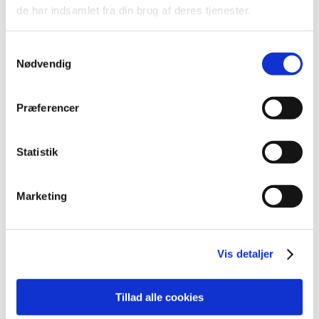
2022 (197)
de har indsamlet fra din brug af deres tjenester.
2021 (516)
2020 (263)
Samtykkevalg
2019 (159)
Nødvendig
2018 (150)
2017 (167)
Præferencer
2016 (167)
2015 (33)
Statistik
2014 (44)
2013 (49)
Marketing
2012 (44)
december (2)
november (6)
Vis detaljer
oktober (4)
september (7)
august (1)
Tillad alle cookies
juli (5)