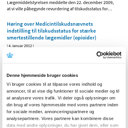
Lægemiddelstyrelsen meddelte den 22. december 2009,
at vi ville påbegynde revurdering af tilskudsstatus for
…
Høring over Medicintilskudsnævnets
indstilling til tilskudsstatus for stærke
smertestillende lægemidler (opioider)
|
4. januar 2012
|
Medicintilskudsnævnet har på Lægemiddelstyrelsens
foranledning revurderet tilskudsstatus for lægemidler i
…
Denne hjemmeside bruger cookies
Alle (2506)
Vi bruger cookies til at tilpasse vores indhold og
TID
annoncer, til at vise dig funktioner til sociale medier og til
2026 (84)
at analysere vores trafik. Vi deler også oplysninger om
din brug af vores hjemmeside med vores partnere inden
2025 (158)
for sociale medier, annonceringspartnere og
2024 (224)
analysepartnere. Vores partnere kan kombinere disse
2023 (195)
data med andre oplysninger, du har givet dem, eller som