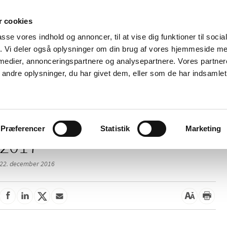
 cookies
passe vores indhold og annoncer, til at vise dig funktioner til soci
Nyheder
Om os
Kontakt
fik. Vi deler også oplysninger om din brug af vores hjemmeside m
 medier, annonceringspartnere og analysepartnere. Vores partne
 og
Tilskud og
Apoteker og salg af
Me
ndre oplysninger, du har givet dem, eller som de har indsamlet 
rmation
priser
medicin
ud
Præferencer
Statistik
Marketing
2017
22. december 2016