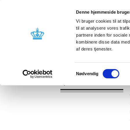
Denne hjemmeside bruger
Vi bruger cookies til at til
til at analysere vores tra
partnere inden for sociale
Godkendelse og
Bivirkninger
kombinere disse data med a
kontrol
produktinfo
af deres tjenester.
/
Nyheder
2017
Samtykkevalg
Nødvendig
Nyheder