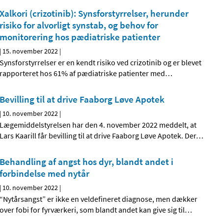
Xalkori (crizotinib): Synsforstyrrelser, herunder
risiko for alvorligt synstab, og behov for
monitorering hos pædiatriske patienter
|
15. november 2022
|
Synsforstyrrelser er en kendt risiko ved crizotinib og er blevet
rapporteret hos 61% af pædiatriske patienter med
…
Bevilling til at drive Faaborg Løve Apotek
|
10. november 2022
|
Lægemiddelstyrelsen har den 4. november 2022 meddelt, at
Lars Kaarill får bevilling til at drive Faaborg Løve Apotek. Der
…
Behandling af angst hos dyr, blandt andet i
forbindelse med nytår
|
10. november 2022
|
“Nytårsangst” er ikke en veldefineret diagnose, men dækker
over fobi for fyrværkeri, som blandt andet kan give sig til
…