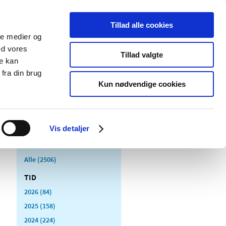
Tillad alle cookies
ale medier og
Udgivelser
Cookies
ed vores
Tillad valgte
re kan
dicinsk
Særlige
fra din brug
styr
produktområder
Kun nødvendige cookies
Vis detaljer
Alle (2506)
TID
2026 (84)
2025 (158)
2024 (224)