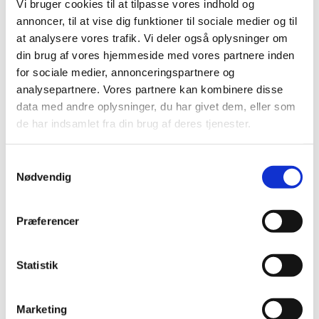
august (8)
Vi bruger cookies til at tilpasse vores indhold og
juli (5)
annoncer, til at vise dig funktioner til sociale medier og til
at analysere vores trafik. Vi deler også oplysninger om
juni (21)
din brug af vores hjemmeside med vores partnere inden
maj (18)
for sociale medier, annonceringspartnere og
april (11)
analysepartnere. Vores partnere kan kombinere disse
marts (13)
data med andre oplysninger, du har givet dem, eller som
februar (29)
de har indsamlet fra din brug af deres tjenester.
januar (25)
2021 (516)
Samtykkevalg
2020 (263)
Nødvendig
2019 (159)
2018 (150)
Præferencer
2017 (167)
2016 (167)
Statistik
2015 (33)
2014 (44)
Marketing
2013 (49)