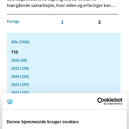
tværgående samarbejde, hvor viden og erfaringer kan
…
Forrige
1
2
Alle (2506)
TID
2026 (84)
2025 (158)
2024 (224)
2023 (195)
2022 (197)
december (18)
november (19)
oktober (17)
Denne hjemmeside bruger cookies
september (13)