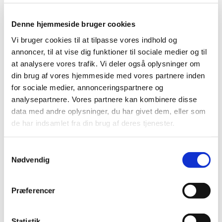
2022 (197)
Denne hjemmeside bruger cookies
2021 (516)
2020 (263)
Vi bruger cookies til at tilpasse vores indhold og
annoncer, til at vise dig funktioner til sociale medier og til
2019 (159)
at analysere vores trafik. Vi deler også oplysninger om
2018 (150)
din brug af vores hjemmeside med vores partnere inden
2017 (167)
for sociale medier, annonceringspartnere og
2016 (167)
analysepartnere. Vores partnere kan kombinere disse
2015 (33)
data med andre oplysninger, du har givet dem, eller som
2014 (44)
de har indsamlet fra din brug af deres tjenester.
december (3)
november (3)
Samtykkevalg
Nødvendig
oktober (1)
september (7)
august (4)
Præferencer
juli (2)
juni (8)
Statistik