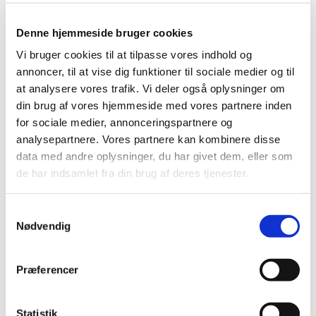
mg/ml pulver og solvens til koncentrat til
…
Denne hjemmeside bruger cookies
Forsyningsvanskeligheder for OxyNorm
Vi bruger cookies til at tilpasse vores indhold og
Dispersa og Janumet
annoncer, til at vise dig funktioner til sociale medier og til
|
2. februar 2022
|
at analysere vores trafik. Vi deler også oplysninger om
Der er i øjeblikket problemer med forsyningen af
din brug af vores hjemmeside med vores partnere inden
OxyNorm Dispersa 5 mg, 10 mg og 20 mg
…
for sociale medier, annonceringspartnere og
analysepartnere. Vores partnere kan kombinere disse
Forrige
1
2
data med andre oplysninger, du har givet dem, eller som
de har indsamlet fra din brug af deres tjenester.
Alle (2506)
Samtykkevalg
Nødvendig
TID
2026 (84)
2025 (158)
Præferencer
2024 (224)
2023 (195)
Statistik