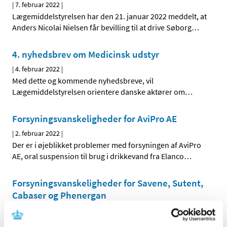
|
7. februar 2022
|
Lægemiddelstyrelsen har den 21. januar 2022 meddelt, at
Anders Nicolai Nielsen får bevilling til at drive Søborg
…
4. nyhedsbrev om Medicinsk udstyr
|
4. februar 2022
|
Med dette og kommende nyhedsbreve, vil
Lægemiddelstyrelsen orientere danske aktører om
…
Forsyningsvanskeligheder for AviPro AE
|
2. februar 2022
|
Der er i øjeblikket problemer med forsyningen af AviPro
AE, oral suspension til brug i drikkevand fra Elanco
…
Forsyningsvanskeligheder for Savene, Sutent,
Cabaser og Phenergan
|
2. februar 2022
|
Der er aktuelle problemer med forsyningen af Savene 20