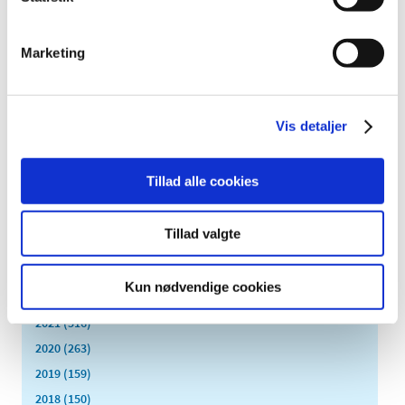
2022 (197)
december (18)
Marketing
november (19)
oktober (17)
september (13)
Vis detaljer
august (8)
juli (5)
juni (21)
Tillad alle cookies
maj (18)
april (11)
Tillad valgte
marts (13)
februar (29)
Kun nødvendige cookies
januar (25)
2021 (516)
2020 (263)
2019 (159)
2018 (150)