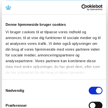
2026 (84)
2025 (158)
december (10)
november (20)
Denne hjemmeside bruger cookies
oktober (18)
Vi bruger cookies til at tilpasse vores indhold og
september (23)
annoncer, til at vise dig funktioner til sociale medier og til
august (8)
at analysere vores trafik. Vi deler også oplysninger om
juli (11)
din brug af vores hjemmeside med vores partnere inden
juni (11)
for sociale medier, annonceringspartnere og
maj (11)
analysepartnere. Vores partnere kan kombinere disse
data med andre oplysninger, du har givet dem, eller som
april (5)
de har indsamlet fra din brug af deres tjenester.
marts (13)
februar (11)
januar (17)
Samtykkevalg
Nødvendig
2024 (224)
2023 (195)
Præferencer
2022 (197)