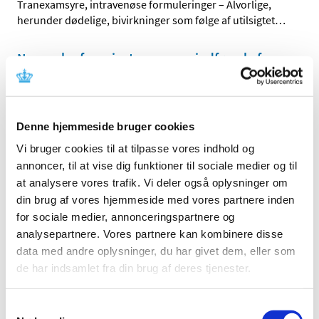
Tranexamsyre, intravenøse formuleringer – Alvorlige,
herunder dødelige, bivirkninger som følge af utilsigtet
…
Nye regler for privatpersoners indførsel af
medicin til Danmark fra 1. januar 2026
|
10. december 2025
|
Fra næste år bliver det lovligt for privatpersoner at
Denne hjemmeside bruger cookies
indføre medicin til Danmark fra alle lande. Det er et
…
Vi bruger cookies til at tilpasse vores indhold og
Ryjunea øjendråber får generelt tilskud og
annoncer, til at vise dig funktioner til sociale medier og til
erstatter magistrelle atropin øjendråber
at analysere vores trafik. Vi deler også oplysninger om
din brug af vores hjemmeside med vores partnere inden
|
8. december 2025
|
for sociale medier, annonceringspartnere og
Ryjunea øjendråber med indhold af atropin i styrken 0,1
analysepartnere. Vores partnere kan kombinere disse
mg/ml har siden den 24. november 2025 været
…
data med andre oplysninger, du har givet dem, eller som
de har indsamlet fra din brug af deres tjenester.
Fristen i 2025 for lægemiddelansøgninger og
ansøgninger om kliniske lægemiddelforsøg
Samtykkevalg
|
1. december 2025
|