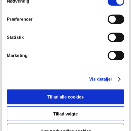
Nødvendig
Lægemiddelstyrelsen har lukket mellem jul og nytår, fra
og med den 24. december 2025 til og med den 1. januar
…
Præferencer
Alle (2507)
Statistik
TID
2026 (85)
Marketing
2025 (158)
december (10)
november (20)
Vis detaljer
oktober (18)
september (23)
august (8)
Tillad alle cookies
juli (11)
juni (11)
Tillad valgte
maj (11)
april (5)
Kun nødvendige cookies