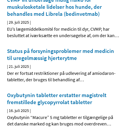
muskulosketale lidelser hos hunde, der
behandles med Librela (bedinvetmab)
|
29. juli 2025
|
EU’s lægemiddelkomité for medicin til dyr, CVMP, har
besluttet at iværksætte en undersøgelse af, om der kan
…
Status på forsyningsproblemer med medicin
til uregelmæssig hjerterytme
|
21. juli 2025
|
Der er fortsat restriktioner på udlevering af amiodaron-
tabletter, der bruges til behandling af
…
Oxybutynin tabletter erstatter magistrelt
fremstillede glycopyrrolat tabletter
|
16. juli 2025
|
Oxybutynin “Macure” 5 mg tabletter er tilgængelige på
det danske marked og kan bruges mod overdreven
…