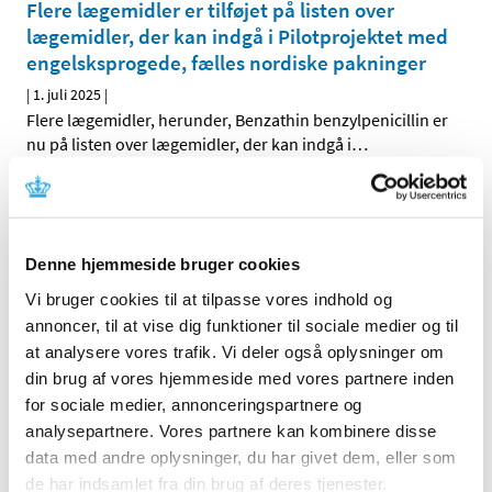
Flere lægemidler er tilføjet på listen over
lægemidler, der kan indgå i Pilotprojektet med
engelsksprogede, fælles nordiske pakninger
|
1. juli 2025
|
Flere lægemidler, herunder, Benzathin benzylpenicillin er
nu på listen over lægemidler, der kan indgå i
…
Indenrigs- og sundhedsministeren har delvist
aktiveret det statslige lægemiddelberedskab
til og med den 31. december 2025
Denne hjemmeside bruger cookies
|
1. juli 2025
|
Vi bruger cookies til at tilpasse vores indhold og
Lægemiddelstyrelsen har indstillet, at indenrigs- og
annoncer, til at vise dig funktioner til sociale medier og til
sundhedsministeren forlænger den delvise aktivering
…
at analysere vores trafik. Vi deler også oplysninger om
din brug af vores hjemmeside med vores partnere inden
Ansøgninger om ekstraordinært tilskud til
for sociale medier, annonceringspartnere og
apotekere
analysepartnere. Vores partnere kan kombinere disse
|
1. juli 2025
|
data med andre oplysninger, du har givet dem, eller som
Lægemiddelstyrelsen indkalder hermed ansøgninger til
de har indsamlet fra din brug af deres tjenester.