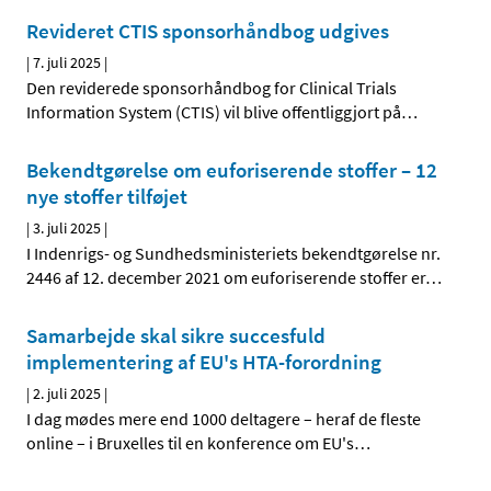
Revideret CTIS sponsorhåndbog udgives
|
7. juli 2025
|
Den reviderede sponsorhåndbog for Clinical Trials
Information System (CTIS) vil blive offentliggjort på
…
Bekendtgørelse om euforiserende stoffer – 12
nye stoffer tilføjet
|
3. juli 2025
|
I Indenrigs- og Sundhedsministeriets bekendtgørelse nr.
2446 af 12. december 2021 om euforiserende stoffer er
…
Samarbejde skal sikre succesfuld
implementering af EU's HTA-forordning
|
2. juli 2025
|
I dag mødes mere end 1000 deltagere – heraf de fleste
online – i Bruxelles til en konference om EU's
…