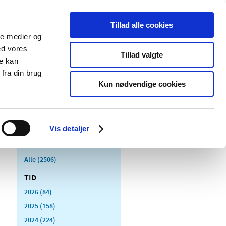
Tillad alle cookies
ale medier og
Udgivelser
Cookies
ed vores
Tillad valgte
re kan
dicinsk
Særlige
fra din brug
styr
produktområder
Kun nødvendige cookies
Vis detaljer
Alle (2506)
TID
2026 (84)
2025 (158)
2024 (224)