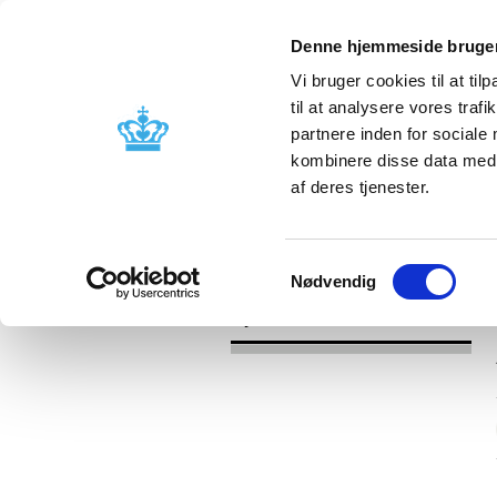
Denne hjemmeside bruger
Vi bruger cookies til at til
til at analysere vores tra
partnere inden for sociale
Godkendelse og
Bivirkninger
kombinere disse data med a
kontrol
produktinfo
af deres tjenester.
/
Nyheder
2017
Samtykkevalg
Nødvendig
Nyheder