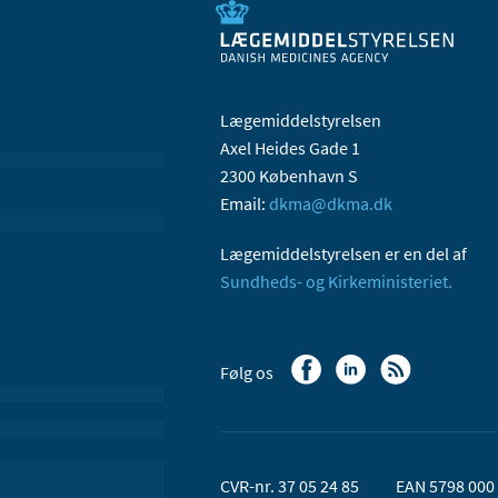
Lægemiddelstyrelsen
Axel Heides Gade 1
2300 København S
Email:
dkma@dkma.dk
Lægemiddelstyrelsen er en del af
Sundheds- og Kirkeministeriet.
Følg os
CVR-nr. 37 05 24 85
EAN 5798 000 