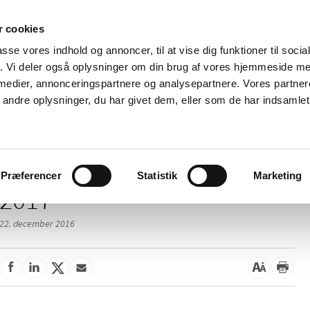
 cookies
passe vores indhold og annoncer, til at vise dig funktioner til soci
Nyheder
Om os
Kontakt
fik. Vi deler også oplysninger om din brug af vores hjemmeside m
 medier, annonceringspartnere og analysepartnere. Vores partne
 og
Tilskud og
Apoteker og salg af
Me
ndre oplysninger, du har givet dem, eller som de har indsamlet 
rmation
priser
medicin
ud
Præferencer
Statistik
Marketing
2017
22. december 2016