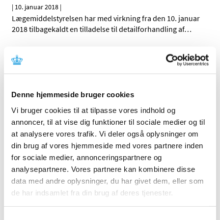
|
10. januar 2018
|
Lægemiddelstyrelsen har med virkning fra den 10. januar
2018 tilbagekaldt en tilladelse til detailforhandling af
…
Tjekkisk engrosforhandler lever ikke op til god
distributionspraksis for lægemidler
|
10. januar 2018
|
De tjekkiske sundhedsmyndigheder udstedte den 2.
Denne hjemmeside bruger cookies
januar 2018 en erklæring om, at leverandøren GALPEX
…
Vi bruger cookies til at tilpasse vores indhold og
annoncer, til at vise dig funktioner til sociale medier og til
Lægemiddelstyrelsens vurdering af nyt studie
at analysere vores trafik. Vi deler også oplysninger om
om brug af ibuprofen og risiko for ændring af
din brug af vores hjemmeside med vores partnere inden
hormonbalancen hos mænd
for sociale medier, annonceringspartnere og
|
9. januar 2018
|
analysepartnere. Vores partnere kan kombinere disse
Et nyt dansk-fransk studie, Ibuprofen alters human
data med andre oplysninger, du har givet dem, eller som
testicular physiology to produce a state of
…
de har indsamlet fra din brug af deres tjenester.
Innovair NEXThaler® får generelt tilskud
Samtykkevalg