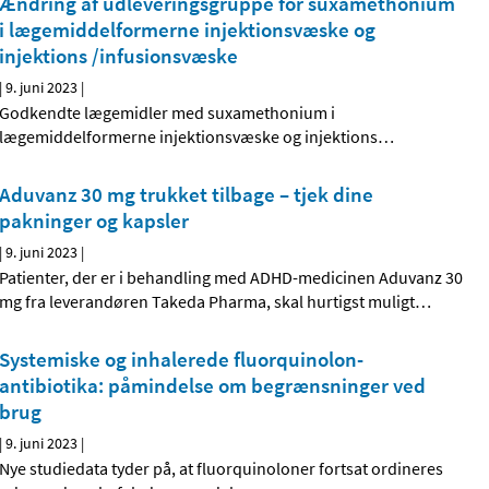
Ændring af udleveringsgruppe for suxamethonium
i lægemiddelformerne injektionsvæske og
injektions /infusionsvæske
|
9. juni 2023
|
Godkendte lægemidler med suxamethonium i
lægemiddelformerne injektionsvæske og injektions
…
Aduvanz 30 mg trukket tilbage – tjek dine
pakninger og kapsler
|
9. juni 2023
|
Patienter, der er i behandling med ADHD-medicinen Aduvanz 30
mg fra leverandøren Takeda Pharma, skal hurtigst muligt
…
Systemiske og inhalerede fluorquinolon-
antibiotika: påmindelse om begrænsninger ved
brug
|
9. juni 2023
|
Nye studiedata tyder på, at fluorquinoloner fortsat ordineres