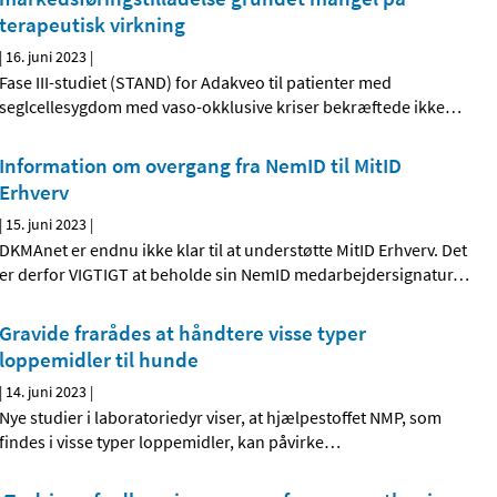
terapeutisk virkning
|
16. juni 2023
|
Fase III-studiet (STAND) for Adakveo til patienter med
seglcellesygdom med vaso-okklusive kriser bekræftede ikke
…
Information om overgang fra NemID til MitID
Erhverv
|
15. juni 2023
|
DKMAnet er endnu ikke klar til at understøtte MitID Erhverv. Det
er derfor VIGTIGT at beholde sin NemID medarbejdersignatur
…
Gravide frarådes at håndtere visse typer
loppemidler til hunde
|
14. juni 2023
|
Nye studier i laboratoriedyr viser, at hjælpestoffet NMP, som
findes i visse typer loppemidler, kan påvirke
…