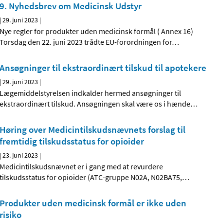
9. Nyhedsbrev om Medicinsk Udstyr
|
29. juni 2023
|
Nye regler for produkter uden medicinsk formål ( Annex 16)
Torsdag den 22. juni 2023 trådte EU-forordningen for
…
Ansøgninger til ekstraordinært tilskud til apotekere
|
29. juni 2023
|
Lægemiddelstyrelsen indkalder hermed ansøgninger til
ekstraordinært tilskud. Ansøgningen skal være os i hænde
…
Høring over Medicintilskudsnævnets forslag til
fremtidig tilskudsstatus for opioider
|
23. juni 2023
|
Medicintilskudsnævnet er i gang med at revurdere
tilskudsstatus for opioider (ATC-gruppe N02A, N02BA75,
…
Produkter uden medicinsk formål er ikke uden
risiko