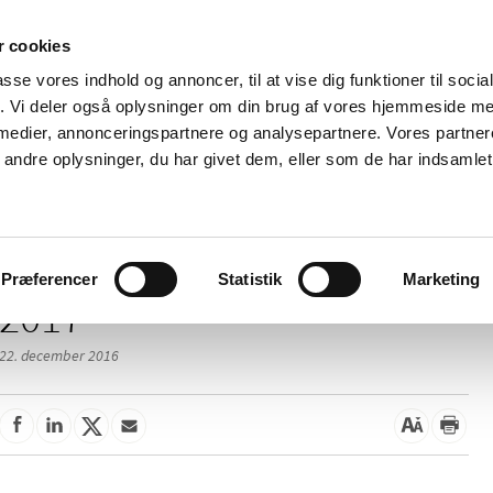
 cookies
passe vores indhold og annoncer, til at vise dig funktioner til soci
Nyheder
Om os
Kontakt
fik. Vi deler også oplysninger om din brug af vores hjemmeside m
 medier, annonceringspartnere og analysepartnere. Vores partne
 og
Tilskud og
Apoteker og salg af
Me
ndre oplysninger, du har givet dem, eller som de har indsamlet 
rmation
priser
medicin
ud
Præferencer
Statistik
Marketing
2017
22. december 2016