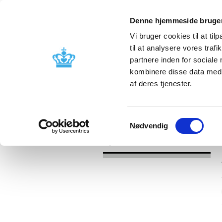
Denne hjemmeside bruger
Vi bruger cookies til at til
til at analysere vores tra
partnere inden for sociale
Godkendelse og
Bivirkninger
kombinere disse data med a
kontrol
produktinfo
af deres tjenester.
/
Nyheder
2017
Samtykkevalg
Nødvendig
Nyheder