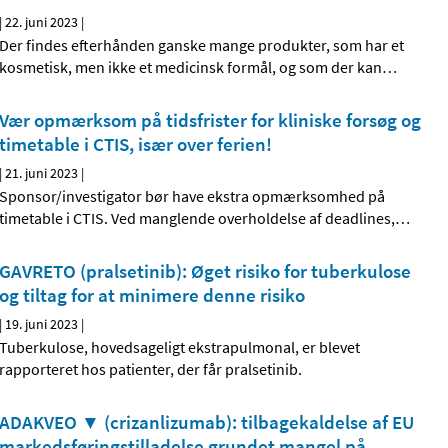
|
22. juni 2023
|
Der findes efterhånden ganske mange produkter, som har et
kosmetisk, men ikke et medicinsk formål, og som der kan
…
Vær opmærksom på tidsfrister for kliniske forsøg og
timetable i CTIS, især over ferien!
|
21. juni 2023
|
Sponsor/investigator bør have ekstra opmærksomhed på
timetable i CTIS. Ved manglende overholdelse af deadlines,
…
GAVRETO (pralsetinib): Øget risiko for tuberkulose
og tiltag for at minimere denne risiko
|
19. juni 2023
|
Tuberkulose, hovedsageligt ekstrapulmonal, er blevet
rapporteret hos patienter, der får pralsetinib.
ADAKVEO ▼ (crizanlizumab): tilbagekaldelse af EU
markedsføringstilladelse grundet mangel på