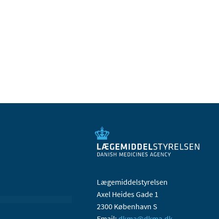
Lægemiddelstyrelsen
Axel Heides Gade 1
2300 København S
Email:
dkma@dkma.dk