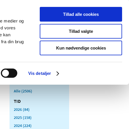
Tillad alle cookies
ale medier og
Udgivelser
Cookies
ed vores
Tillad valgte
re kan
dicinsk
Særlige
fra din brug
styr
produktområder
Kun nødvendige cookies
Vis detaljer
Alle (2506)
TID
2026 (84)
2025 (158)
2024 (224)