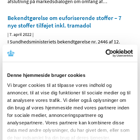
afslutning på markedsdialogen om omfang af
…
Bekendtgørelse om euforiserende stoffer – 7
nye stoffer tilføjet inkl. tramadol
|
7. april 2022
|
I Sundhedsministeriets bekendtgørelse nr. 2446 af 12.
december 2021 om euforiserende stoffer er der fra den
…
Håndtering af kliniske lægemiddelforsøg i
forhold til krigen i Ukraine
Denne hjemmeside bruger cookies
|
5. april 2022
|
Vi bruger cookies til at tilpasse vores indhold og
Den aktuelle krig i Ukraine kan have betydning for en
annoncer, til at vise dig funktioner til sociale medier og til
række kliniske lægemiddelforsøg. Både når det gælder
…
at analysere vores trafik. Vi deler også oplysninger om
din brug af vores hjemmeside med vores partnere inden
Lægemiddelstyrelsen præsenterer ny strategi
for sociale medier, annonceringspartnere og
|
5. april 2022
|
analysepartnere. Vores partnere kan kombinere disse
Lægemiddelstyrelsens direktør Lars Bo Nielsen har netop
data med andre oplysninger, du har givet dem, eller som
præsenteret styrelsens nye strategi 2022-26. Strategien
…
de har indsamlet fra din brug af deres tjenester.