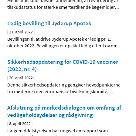
Medicintilskudsnævnet anbefaler nu, at revurdering af
tilskudsstatus for stærke smertestillende lægemidler
…
Ledig bevilling til Jyderup Apotek
|
21. april 2022
|
Bevillingen til at drive Jyderup Apotek er ledig pr. 1.
oktober 2022. Bevillingen er opslået ledig efter Lov om
…
Sikkerhedsopdatering for COVID-19 vacciner
(2022, nr. 4)
|
20. april 2022
|
Denne sikkerhedsopdatering gengiver hovedpunkterne
fra møderne i den europæiske bivirkningskomité,
…
Afslutning på markedsdialogen om omfang af
vedligeholdsydelser og rådgivning
|
8. april 2022
|
Lægemiddelstyrelsen har udgivet en rapport som