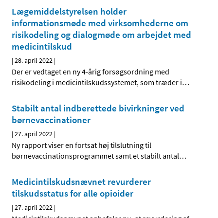
Lægemiddelstyrelsen holder
informationsmøde med virksomhederne om
risikodeling og dialogmøde om arbejdet med
medicintilskud
|
28. april 2022
|
Der er vedtaget en ny 4-årig forsøgsordning med
risikodeling i medicintilskudssystemet, som træder i
…
Stabilt antal indberettede bivirkninger ved
børnevaccinationer
|
27. april 2022
|
Ny rapport viser en fortsat høj tilslutning til
børnevaccinationsprogrammet samt et stabilt antal
…
Medicintilskudsnævnet revurderer
tilskudsstatus for alle opioider
|
27. april 2022
|