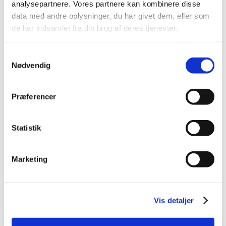
analysepartnere. Vores partnere kan kombinere disse
2014 (44)
data med andre oplysninger, du har givet dem, eller som
2013 (49)
de har indsamlet fra din brug af deres tjenester.
2012 (44)
2011 (13)
Samtykkevalg
2010 (7)
Nødvendig
2009 (14)
2008 (8)
Præferencer
december (1)
november (2)
Statistik
oktober (2)
september (1)
juli (1)
Marketing
januar (1)
2007 (3)
2006 (9)
Vis detaljer
2005 (2)