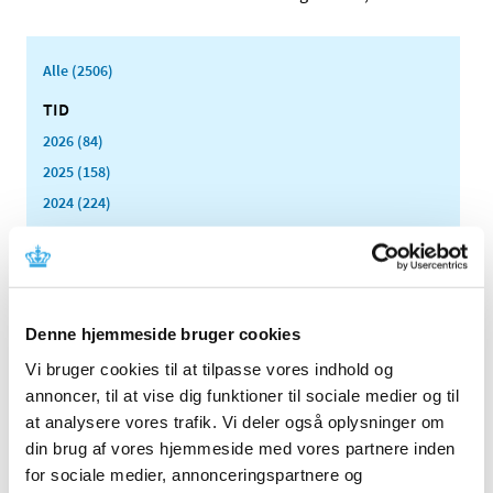
Alle (2506)
TID
2026 (84)
2025 (158)
2024 (224)
2023 (195)
2022 (197)
2021 (516)
2020 (263)
Denne hjemmeside bruger cookies
2019 (159)
Vi bruger cookies til at tilpasse vores indhold og
2018 (150)
annoncer, til at vise dig funktioner til sociale medier og til
2017 (167)
at analysere vores trafik. Vi deler også oplysninger om
din brug af vores hjemmeside med vores partnere inden
2016 (167)
for sociale medier, annonceringspartnere og
2015 (33)