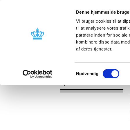
Denne hjemmeside bruger
Vi bruger cookies til at til
til at analysere vores tra
partnere inden for sociale
Godkendelse og
Bivirkninger
kombinere disse data med a
kontrol
produktinfo
af deres tjenester.
/
Nyheder
2017
Samtykkevalg
Nødvendig
Nyheder