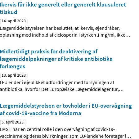
Ikervis får ikke generelt eller generelt klausuleret
tilskud
|
14. april 2023
|
Lægemiddelstyrelsen har besluttet, at Ikervis, øjendråber,
opløsning med indhold af ciclosporin i styrken 1 mg/ml, ikke
…
Midlertidigt praksis for deaktivering af
lægemiddelpakninger af kritiske antibiotika
forlænges
|
13. april 2023
|
I EU er der i øjeblikket udfordringer med forsyningen af
antibiotika, hvorfor Det Europæiske Lægemiddelagentur,
…
Lægemiddelstyrelsen er tovholder i EU-overvågning
af covid-19-vaccine fra Moderna
|
5. april 2023
|
LMST har en central rolle i den overvågning af covid-19-
vaccinerne og deres bivirkninger, som EU-landene foretager i
…