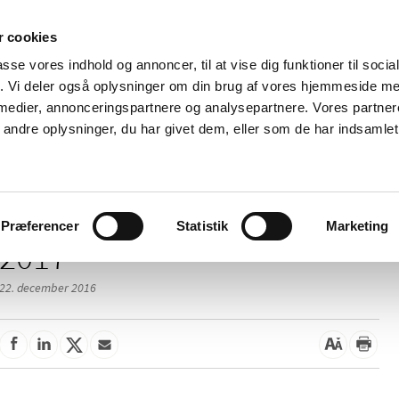
 cookies
passe vores indhold og annoncer, til at vise dig funktioner til soci
Nyheder
Om os
Kontakt
fik. Vi deler også oplysninger om din brug af vores hjemmeside m
 medier, annonceringspartnere og analysepartnere. Vores partne
 og
Tilskud og
Apoteker og salg af
Me
ndre oplysninger, du har givet dem, eller som de har indsamlet 
rmation
priser
medicin
ud
Præferencer
Statistik
Marketing
2017
22. december 2016