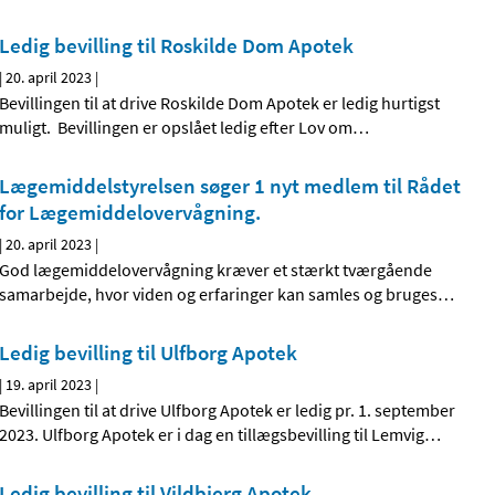
Ledig bevilling til Roskilde Dom Apotek
|
20. april 2023
|
Bevillingen til at drive Roskilde Dom Apotek er ledig hurtigst
muligt. Bevillingen er opslået ledig efter Lov om
…
Lægemiddelstyrelsen søger 1 nyt medlem til Rådet
for Lægemiddelovervågning.
|
20. april 2023
|
God lægemiddelovervågning kræver et stærkt tværgående
samarbejde, hvor viden og erfaringer kan samles og bruges
…
Ledig bevilling til Ulfborg Apotek
|
19. april 2023
|
Bevillingen til at drive Ulfborg Apotek er ledig pr. 1. september
2023. Ulfborg Apotek er i dag en tillægsbevilling til Lemvig
…
Ledig bevilling til Vildbjerg Apotek