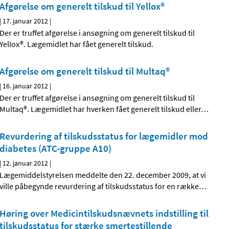
Afgørelse om generelt tilskud til Yellox®
|
17. januar 2012
|
Der er truffet afgørelse i ansøgning om generelt tilskud til
Yellox®. Lægemidlet har fået generelt tilskud.
Afgørelse om generelt tilskud til Multaq®
|
16. januar 2012
|
Der er truffet afgørelse i ansøgning om generelt tilskud til
Multaq®. Lægemidlet har hverken fået generelt tilskud eller
…
Revurdering af tilskudsstatus for lægemidler mod
diabetes (ATC-gruppe A10)
|
12. januar 2012
|
Lægemiddelstyrelsen meddelte den 22. december 2009, at vi
ville påbegynde revurdering af tilskudsstatus for en række
…
Høring over Medicintilskudsnævnets indstilling til
tilskudsstatus for stærke smertestillende