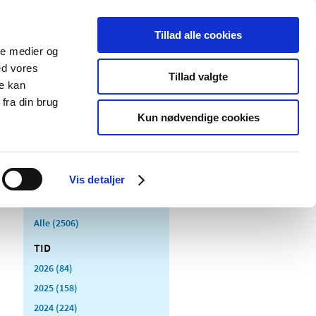
Tillad alle cookies
ale medier og
Udgivelser
Cookies
ed vores
Tillad valgte
re kan
dicinsk
Særlige
fra din brug
styr
produktområder
Kun nødvendige cookies
Vis detaljer
Alle (2506)
TID
2026 (84)
2025 (158)
2024 (224)