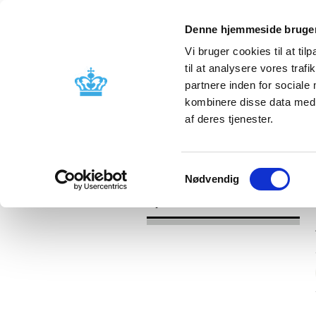
Denne hjemmeside bruger
Vi bruger cookies til at til
til at analysere vores tra
partnere inden for sociale
Godkendelse og
Bivirkninger
kombinere disse data med a
kontrol
produktinfo
af deres tjenester.
/
Nyheder
2017
Samtykkevalg
Nødvendig
Nyheder