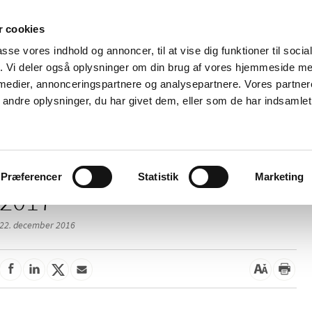
 cookies
passe vores indhold og annoncer, til at vise dig funktioner til soci
Nyheder
Om os
Kontakt
fik. Vi deler også oplysninger om din brug af vores hjemmeside m
 medier, annonceringspartnere og analysepartnere. Vores partne
 og
Tilskud og
Apoteker og salg af
Me
ndre oplysninger, du har givet dem, eller som de har indsamlet 
rmation
priser
medicin
ud
Præferencer
Statistik
Marketing
2017
22. december 2016