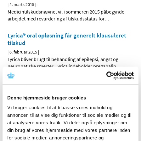
|
4. marts 2015
|
Medicintilskudsnævnet vil i sommeren 2015 påbegynde
arbejdet med revurdering af tilskudsstatus for
…
Lyrica® oral opløsning får generelt klausuleret
tilskud
|
6. februar 2015
|
Lyrica bliver brugt til behandling af epilepsi, angst og
neuropatiske smerter. Lyrica indeholder pregabalin.
Voltabak® får generelt tilskud
|
6. februar 2015
|
Denne hjemmeside bruger cookies
Voltabak øjendråber bliver brugt til behandling af gener
og smerter i øjet fx efter operation. Voltabak
…
Vi bruger cookies til at tilpasse vores indhold og
annoncer, til at vise dig funktioner til sociale medier og til
Daivobet gel m applikator® får generelt tilskud
at analysere vores trafik. Vi deler også oplysninger om
din brug af vores hjemmeside med vores partnere inden
|
28. januar 2015
|
for sociale medier, annonceringspartnere og
Sundhedsstyrelsen giver generelt tilskud til Daivobet gel