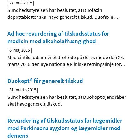
|
27. maj 2015
|
Sundhedsstyrelsen har besluttet, at Duofaxin
depottabletter skal have generelt tilskud. Duofaxin
…
Ad hoc revurdering af tilskudsstatus for
medicin mod alkoholafhængighed
|
6. maj 2015
|
Medicintilskudsnævnet drøftede på deres møde den 24.
marts 2015 den nye nationale kliniske retningslinje for
…
Duokopt® får generelt tilskud
|
31. marts 2015
|
Sundhedsstyrelsen har besluttet, at Duokopt øjendråber
skal have generelt tilskud.
Revurdering af tilskudsstatus for lægemidler
mod Parkinsons sygdom og lægemidler mod
demens