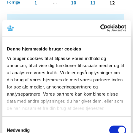
Forrige
1
10
11
12
…
Alle (2506)
TID
2026 (84)
Denne hjemmeside bruger cookies
2025 (158)
Vi bruger cookies til at tilpasse vores indhold og
2024 (224)
annoncer, til at vise dig funktioner til sociale medier og til
december (28)
at analysere vores trafik. Vi deler også oplysninger om
november (28)
din brug af vores hjemmeside med vores partnere inden
oktober (28)
for sociale medier, annonceringspartnere og
september (15)
analysepartnere. Vores partnere kan kombinere disse
august (10)
data med andre oplysninger, du har givet dem, eller som
juli (20)
de har indsamlet fra din brug af deres tjenester.
juni (15)
maj (25)
Samtykkevalg
april (12)
Nødvendig