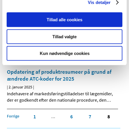
|
6. januar 2025
|
Vis detaljer
Tilladelser til ordination og udlevering af udenlandske
lægemidler indeholdende metoprololsuccinat 25 mg,
…
Tillad alle cookies
En milepæl i arbejdet med at reducere brugen
af forsøgsdyr i lægemiddelindustrien
Tillad valgte
|
6. januar 2025
|
Den Europæiske Farmakopékommission har godkendt at
Kun nødvendige cookies
fjerne testen for såkaldte pyrogener (giftstoffer fra
…
Opdatering af produktresumeer på grund af
ændrede ATC-koder for 2025
|
2. januar 2025
|
Indehavere af markedsføringstilladelser til lægemidler,
der er godkendt efter den nationale procedure, den
…
Forrige
1
6
7
8
…