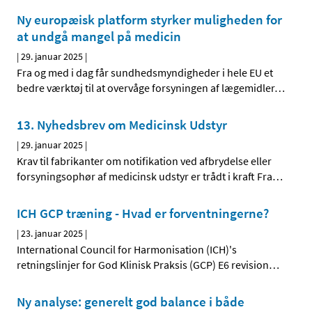
Ny europæisk platform styrker muligheden for
at undgå mangel på medicin
|
29. januar 2025
|
Fra og med i dag får sundhedsmyndigheder i hele EU et
bedre værktøj til at overvåge forsyningen af lægemidler
…
13. Nyhedsbrev om Medicinsk Udstyr
|
29. januar 2025
|
Krav til fabrikanter om notifikation ved afbrydelse eller
forsyningsophør af medicinsk udstyr er trådt i kraft Fra
…
ICH GCP træning - Hvad er forventningerne?
|
23. januar 2025
|
International Council for Harmonisation (ICH)'s
retningslinjer for God Klinisk Praksis (GCP) E6 revision
…
Ny analyse: generelt god balance i både