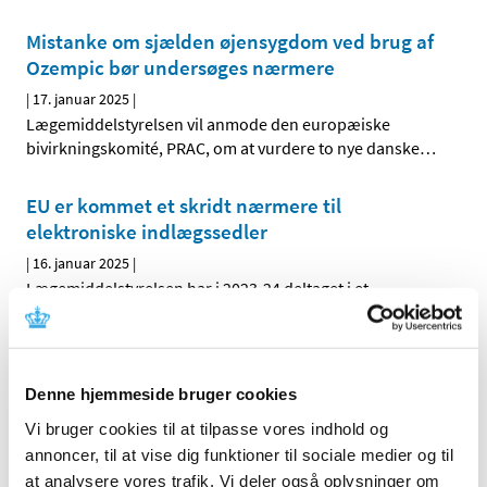
Mistanke om sjælden øjensygdom ved brug af
Ozempic bør undersøges nærmere
|
17. januar 2025
|
Lægemiddelstyrelsen vil anmode den europæiske
bivirkningskomité, PRAC, om at vurdere to nye danske
…
EU er kommet et skridt nærmere til
elektroniske indlægssedler
|
16. januar 2025
|
Lægemiddelstyrelsen har i 2023-24 deltaget i et
pilotprojekt, der skal bane vej for at anvende
…
Veoza (fezolinetant): risiko for
lægemiddelinduceret leverskade og nye
Denne hjemmeside bruger cookies
anbefalinger om monitorering af
Vi bruger cookies til at tilpasse vores indhold og
leverfunktionen før og under behandling
annoncer, til at vise dig funktioner til sociale medier og til
|
15. januar 2025
|
at analysere vores trafik. Vi deler også oplysninger om