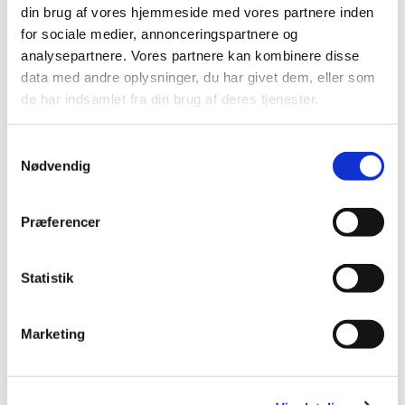
din brug af vores hjemmeside med vores partnere inden
november (3)
for sociale medier, annonceringspartnere og
oktober (1)
analysepartnere. Vores partnere kan kombinere disse
september (7)
data med andre oplysninger, du har givet dem, eller som
august (4)
de har indsamlet fra din brug af deres tjenester.
juli (2)
juni (8)
Samtykkevalg
maj (2)
Nødvendig
april (2)
marts (3)
Præferencer
februar (6)
januar (3)
Statistik
2013 (49)
2012 (44)
2011 (13)
Marketing
2010 (7)
2009 (14)