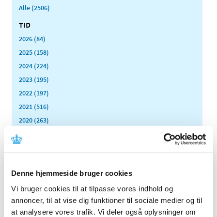
Alle (2506)
TID
2026 (84)
2025 (158)
2024 (224)
2023 (195)
2022 (197)
2021 (516)
2020 (263)
2019 (159)
2018 (150)
2017 (167)
Denne hjemmeside bruger cookies
2016 (167)
2015 (33)
Vi bruger cookies til at tilpasse vores indhold og
annoncer, til at vise dig funktioner til sociale medier og til
2014 (44)
at analysere vores trafik. Vi deler også oplysninger om
december (3)