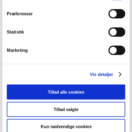
Præferencer
Alle (2506)
TID
Statistik
2026 (84)
2025 (158)
Marketing
2024 (224)
2023 (195)
december (19)
Vis detaljer
november (30)
oktober (16)
Tillad alle cookies
september (12)
august (11)
juli (6)
Tillad valgte
juni (13)
maj (18)
Kun nødvendige cookies
april (13)