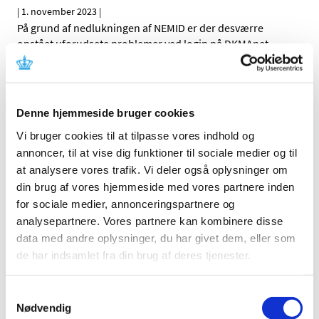
|
1. november 2023
|
På grund af nedlukningen af NEMID er der desværre
opstået uforudsete problemer ved login på DKMAnet.
Topiramat og topiramat/phentermin
kombinationsprodukt: Nye restriktioner for at
Denne hjemmeside bruger cookies
forebygge eksponering under graviditet
Vi bruger cookies til at tilpasse vores indhold og
|
1. november 2023
|
Topiramat kan forårsage alvorlige medfødte
annoncer, til at vise dig funktioner til sociale medier og til
misdannelser og væksthæmning hos fosteret, hvis det
…
at analysere vores trafik. Vi deler også oplysninger om
din brug af vores hjemmeside med vores partnere inden
for sociale medier, annonceringspartnere og
Nye medlemmer i Nationalt råd for
analysepartnere. Vores partnere kan kombinere disse
forsyningssikkerhed af lægemidler
data med andre oplysninger, du har givet dem, eller som
|
1. november 2023
|
de har indsamlet fra din brug af deres tjenester.
Efter udløbet af den første toårige periode er der nu
udpeget nye medlemmer til Nationalt råd for
…
Samtykkevalg
Nødvendig
Forrige
1
2