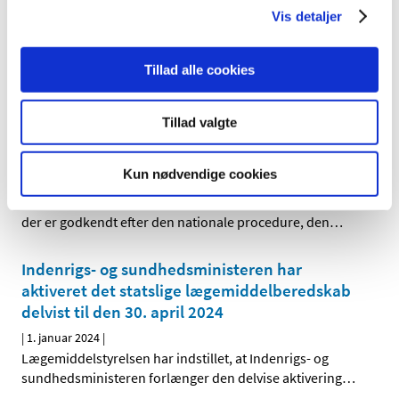
Vis detaljer
Bevilling til at drive Silkeborg Svane Apotek
|
5. januar 2024
|
Lægemiddelstyrelsen har den 12. december 2023
Tillad alle cookies
meddelt, at Sara Vestergaard Rasmussen får bevilling
…
Tillad valgte
Opdatering af produktresumeer på grund af
ændrede ATC-koder for 2024
Kun nødvendige cookies
|
2. januar 2024
|
Indehavere af markedsføringstilladelser til lægemidler,
der er godkendt efter den nationale procedure, den
…
Indenrigs- og sundhedsministeren har
aktiveret det statslige lægemiddelberedskab
delvist til den 30. april 2024
|
1. januar 2024
|
Lægemiddelstyrelsen har indstillet, at Indenrigs- og
sundhedsministeren forlænger den delvise aktivering
…