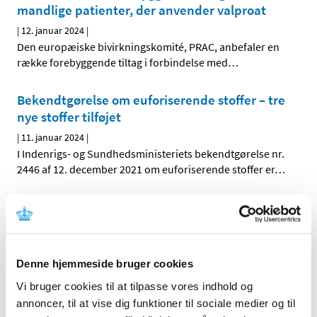
mandlige patienter, der anvender valproat
|
12. januar 2024
|
Den europæiske bivirkningskomité, PRAC, anbefaler en
række forebyggende tiltag i forbindelse med
…
Bekendtgørelse om euforiserende stoffer – tre
nye stoffer tilføjet
|
11. januar 2024
|
I Indenrigs- og Sundhedsministeriets bekendtgørelse nr.
2446 af 12. december 2021 om euforiserende stoffer er
…
Lægemiddelstyrelsen ændrer struktur for
opkrævning og betaling af årsgebyrer for
kliniske forsøg med lægemidler
|
11. januar 2024
|
Denne hjemmeside bruger cookies
Fra 2024 vil Lægemiddelstyrelsen opkræve årsgebyr to
Vi bruger cookies til at tilpasse vores indhold og
gange årligt. Vi går således væk fra opkrævning af
…
annoncer, til at vise dig funktioner til sociale medier og til