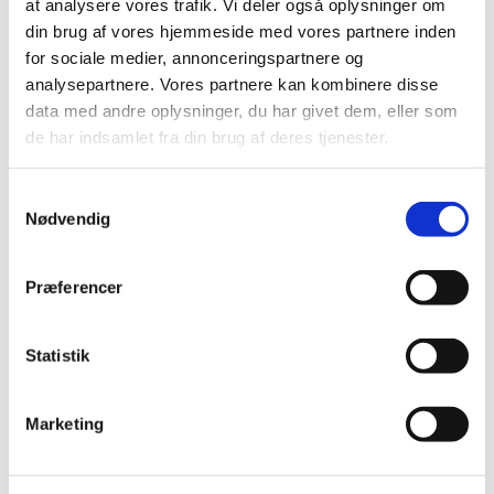
at analysere vores trafik. Vi deler også oplysninger om
Udlevering af Paxlovid efter Lov om
din brug af vores hjemmeside med vores partnere inden
lægemidler §29 stk. 2
for sociale medier, annonceringspartnere og
|
9. januar 2024
|
analysepartnere. Vores partnere kan kombinere disse
Lægemiddelstyrelsen tillader, jf. lægemiddellovens §29
data med andre oplysninger, du har givet dem, eller som
stk. 2, at udlevering af Paxlovid må finde sted på et
…
de har indsamlet fra din brug af deres tjenester.
Medicintilskudsnævnet fastholder
Samtykkevalg
anbefalinger om det fremtidige tilskud til
Nødvendig
diabetesmedicin (ekskl. insuliner)
|
8. januar 2024
|
Præferencer
Lægemiddelstyrelsen har modtaget
Medicintilskudsnævnets endelige anbefalinger om den
…
Statistik
Bevilling til at drive Silkeborg Ørne Apotek
|
5. januar 2024
|
Marketing
Lægemiddelstyrelsen har den 12. december 2023
meddelt, at Sara Vestergaard Rasmussen får bevilling
…