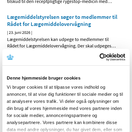
tilskud til den receptpligtige rygestop-medicin med
…
Lægemiddelstyrelsen søger to medlemmer til
Rådet for Lægemiddelovervågning
|
23. juni 2026
|
Lægemiddelstyrelsen kan udpege to medlemmer til
Rådet for Lægemiddelovervågning. Der skal udpeges
…
Valproats produktinformation opdateres efter
vurdering af dansk studie, mens forbehold
bevares
Denne hjemmeside bruger cookies
|
12. juni 2026
|
Vi bruger cookies til at tilpasse vores indhold og
Bivirkningskomiteen PRAC har vurderet nye studier om
annoncer, til at vise dig funktioner til sociale medier og til
en mulig risiko for børn, hvis fædre har brugt valproat.
…
at analysere vores trafik. Vi deler også oplysninger om
din brug af vores hjemmeside med vores partnere inden
Vejledningen for digitale og decentrale
for sociale medier, annonceringspartnere og
kliniske forsøg (DCT) er opdateret
analysepartnere. Vores partnere kan kombinere disse
|
9. juni 2026
|
data med andre oplysninger, du har givet dem, eller som