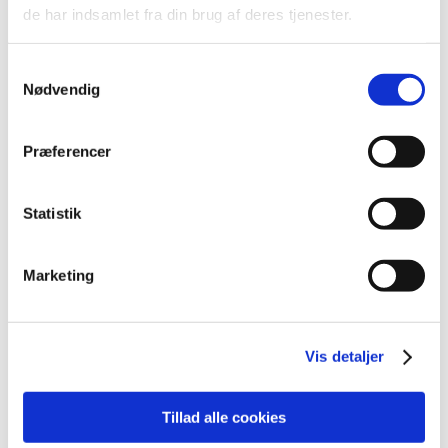
2022 (197)
de har indsamlet fra din brug af deres tjenester.
2021 (516)
2020 (263)
Samtykkevalg
2019 (159)
Nødvendig
2018 (150)
2017 (167)
Præferencer
2016 (167)
2015 (33)
Statistik
2014 (44)
2013 (49)
Marketing
2012 (44)
december (2)
november (6)
Vis detaljer
oktober (4)
september (7)
august (1)
Tillad alle cookies
juli (5)