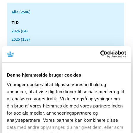
Alle (2506)
TID
2026 (84)
2025 (158)
2024 (224)
2023 (195)
2022 (197)
2021 (516)
Denne hjemmeside bruger cookies
2020 (263)
Vi bruger cookies til at tilpasse vores indhold og
2019 (159)
annoncer, til at vise dig funktioner til sociale medier og til
2018 (150)
at analysere vores trafik. Vi deler også oplysninger om
2017 (167)
din brug af vores hjemmeside med vores partnere inden
for sociale medier, annonceringspartnere og
2016 (167)
analysepartnere. Vores partnere kan kombinere disse
2015 (33)
data med andre oplysninger, du har givet dem, eller som
2014 (44)