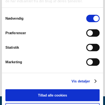
de har indsamlet fra din brug af deres tjenester.
2013 (49)
2012 (44)
Samtykkevalg
2011 (13)
Nødvendig
2010 (7)
2009 (14)
Præferencer
2008 (8)
2007 (3)
Statistik
oktober (1)
marts (1)
Marketing
januar (1)
2006 (9)
2005 (2)
Vis detaljer
Tillad alle cookies