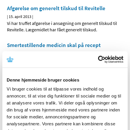
Afgørelse om generelt tilskud til Revitelle
|
15. april 2013
|
Vi har truffet afgørelse i ansøgning om generelt tilskud til
Revitelle. Lægemidlet har fået generelt tilskud.
Smertestillende medicin skal på recept
|
5. april 2013
|
Fremover kan man kun købe store pakker med svag
smertestillende medicin, hvis man har en recept fra
…
Denne hjemmeside bruger cookies
Alle (2506)
Vi bruger cookies til at tilpasse vores indhold og
annoncer, til at vise dig funktioner til sociale medier og til
TID
at analysere vores trafik. Vi deler også oplysninger om
2026 (84)
din brug af vores hjemmeside med vores partnere inden
2025 (158)
for sociale medier, annonceringspartnere og
2024 (224)
analysepartnere. Vores partnere kan kombinere disse
2023 (195)