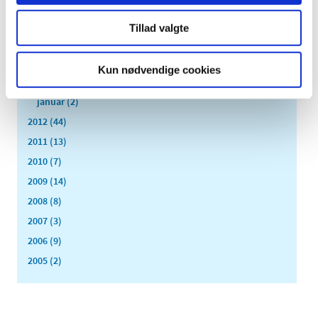
juni (2)
maj (3)
Tillad valgte
april (6)
marts (10)
Kun nødvendige cookies
februar (4)
januar (2)
2012 (44)
2011 (13)
2010 (7)
2009 (14)
2008 (8)
2007 (3)
2006 (9)
2005 (2)