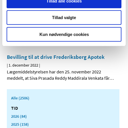
Tillad alle cookies
Opdatering af ansøgningsskemaer og guides
Tillad valgte
for fremstiller- og engrosforhandlertilladelser
|
1. december 2022
|
Kun nødvendige cookies
Fra 1. januar 2023 ændres angivelse af ansvarlig leder,
kontrakttagere og kvalitetsansvarlig person på
…
Bevilling til at drive Frederiksberg Apotek
|
1. december 2022
|
Lægemiddelstyrelsen har den 25. november 2022
meddelt, at Siva Prasada Reddy Maddirala Venkata får
…
Alle (2506)
TID
2026 (84)
2025 (158)