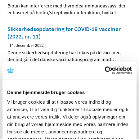
Biotin kan interferere med thyroidea-immunoassays, der
er baseret på biotin/streptavidin-interaktion, hvilket
…
Sikkerhedsopdatering for COVID-19 vacciner
(2022, nr. 11)
|
14. december 2022
|
Denne sikkerhedsopdatering har fokus på de vacciner,
der indgår i det danske vaccinationsprogram mod
…
COVID-19: Lægemiddelstyrelsen forlænger
igen den midlertidige praksis for anmeldelse
af apoteksindkøbspris til Medicinpriser for
Denne hjemmeside bruger cookies
COVID-19 vacciner
Vi bruger cookies til at tilpasse vores indhold og
|
13. december 2022
|
annoncer, til at vise dig funktioner til sociale medier og til
Lægemiddelstyrelsen har besluttet igen at forlænge den
at analysere vores trafik. Vi deler også oplysninger om
begrænsede periode, hvor det for COVID-19 vacciner
…
din brug af vores hjemmeside med vores partnere inden
for sociale medier, annonceringspartnere og
Lars Bo Nielsen: Borgerrådet giver os værdifuld