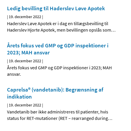
Ledig bevilling til Haderslev Løve Apotek
|
19. december 2022
|
Haderslev Løve Apotek er i dag en tillægsbevilling til
Haderslev Hjorte Apotek, men bevillingen opslås som
…
Årets fokus ved GMP og GDP inspektioner i
2023; MAH ansvar
|
19. december 2022
|
Årets fokus ved GMP og GDP inspektioner i 2023; MAH
ansvar.
Caprelsa® (vandetanib): Begrænsning af
indikation
|
19. december 2022
|
Vandetanib bør ikke administreres til patienter, hvis
status for RET-mutationer (RET – rearranged during
…