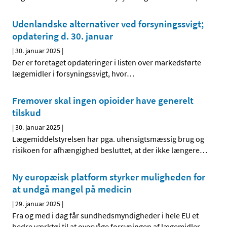
Udenlandske alternativer ved forsyningssvigt;
opdatering d. 30. januar
|
30. januar 2025
|
Der er foretaget opdateringer i listen over markedsførte
lægemidler i forsyningssvigt, hvor
…
Fremover skal ingen opioider have generelt
tilskud
|
30. januar 2025
|
Lægemiddelstyrelsen har pga. uhensigtsmæssig brug og
risikoen for afhængighed besluttet, at der ikke længere
…
Ny europæisk platform styrker muligheden for
at undgå mangel på medicin
|
29. januar 2025
|
Fra og med i dag får sundhedsmyndigheder i hele EU et
bedre værktøj til at overvåge forsyningen af lægemidler
…