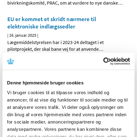
bivirkningskomité, PRAC, om at vurdere to nye danske
…
EU er kommet et skridt nærmere til
elektroniske indlægssedler
|
16. januar 2025
|
Lægemiddelstyrelsen har i 2023-24 deltaget i et
pilotprojekt, der skal bane vej for at anvende
…
Veoza (fezolinetant): risiko for
lægemiddelinduceret leverskade og nye
anbefalinger om monitorering af
Denne hjemmeside bruger cookies
leverfunktionen før og under behandling
Vi bruger cookies til at tilpasse vores indhold og
|
15. januar 2025
|
annoncer, til at vise dig funktioner til sociale medier og til
Der er observeret alvorlig leverskade med fezolinetant.
at analysere vores trafik. Vi deler også oplysninger om
din brug af vores hjemmeside med vores partnere inden
Opfordring til ansøgninger om
for sociale medier, annonceringspartnere og
markedsføringstilladelse for kritiske
analysepartnere. Vores partnere kan kombinere disse
lægemidler
data med andre oplysninger, du har givet dem, eller som