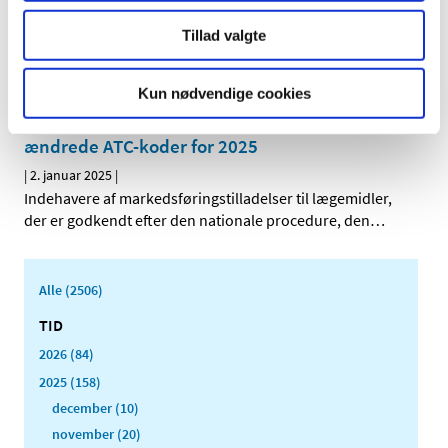
|
6. januar 2025
|
Tillad valgte
Den Europæiske Farmakopékommission har godkendt at
fjerne testen for såkaldte pyrogener (giftstoffer fra
…
Kun nødvendige cookies
Opdatering af produktresumeer på grund af
ændrede ATC-koder for 2025
|
2. januar 2025
|
Indehavere af markedsføringstilladelser til lægemidler,
der er godkendt efter den nationale procedure, den
…
Alle (2506)
TID
2026 (84)
2025 (158)
december (10)
november (20)