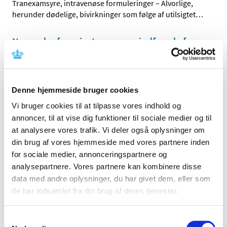
Tranexamsyre, intravenøse formuleringer – Alvorlige,
herunder dødelige, bivirkninger som følge af utilsigtet
…
Nye regler for privatpersoners indførsel af
medicin til Danmark fra 1. januar 2026
|
10. december 2025
|
Fra næste år bliver det lovligt for privatpersoner at
Denne hjemmeside bruger cookies
indføre medicin til Danmark fra alle lande. Det er et
…
Vi bruger cookies til at tilpasse vores indhold og
Ryjunea øjendråber får generelt tilskud og
annoncer, til at vise dig funktioner til sociale medier og til
erstatter magistrelle atropin øjendråber
at analysere vores trafik. Vi deler også oplysninger om
din brug af vores hjemmeside med vores partnere inden
|
8. december 2025
|
for sociale medier, annonceringspartnere og
Ryjunea øjendråber med indhold af atropin i styrken 0,1
analysepartnere. Vores partnere kan kombinere disse
mg/ml har siden den 24. november 2025 været
…
data med andre oplysninger, du har givet dem, eller som
de har indsamlet fra din brug af deres tjenester.
Fristen i 2025 for lægemiddelansøgninger og
ansøgninger om kliniske lægemiddelforsøg
Samtykkevalg
|
1. december 2025
|