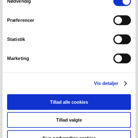
Nødvendig
Lægemiddelstyrelsen har lukket mellem jul og nytår, fra
og med den 24. december 2025 til og med den 1. januar
…
Præferencer
Alle (2506)
Statistik
TID
2026 (84)
Marketing
2025 (158)
december (10)
november (20)
Vis detaljer
oktober (18)
september (23)
august (8)
Tillad alle cookies
juli (11)
juni (11)
Tillad valgte
maj (11)
april (5)
Kun nødvendige cookies