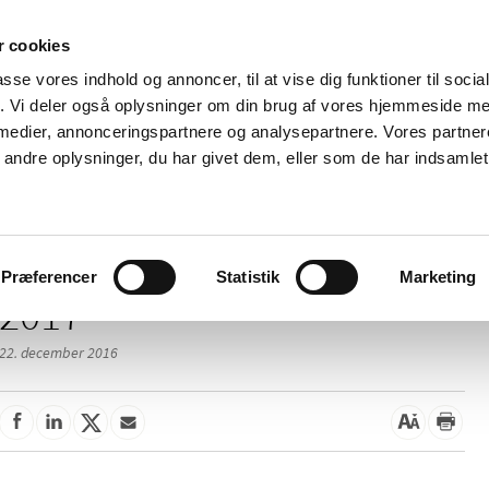
 cookies
passe vores indhold og annoncer, til at vise dig funktioner til soci
Nyheder
Om os
Kontakt
fik. Vi deler også oplysninger om din brug af vores hjemmeside m
 medier, annonceringspartnere og analysepartnere. Vores partne
 og
Tilskud og
Apoteker og salg af
Me
ndre oplysninger, du har givet dem, eller som de har indsamlet 
rmation
priser
medicin
ud
Præferencer
Statistik
Marketing
2017
22. december 2016