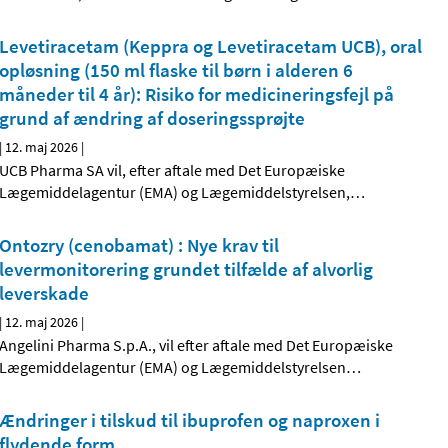
Levetiracetam (Keppra og Levetiracetam UCB), oral
opløsning (150 ml flaske til børn i alderen 6
måneder til 4 år): Risiko for medicineringsfejl på
grund af ændring af doseringssprøjte
|
12. maj 2026
|
UCB Pharma SA vil, efter aftale med Det Europæiske
Lægemiddelagentur (EMA) og Lægemiddelstyrelsen,
…
Ontozry (cenobamat) : Nye krav til
levermonitorering grundet tilfælde af alvorlig
leverskade
|
12. maj 2026
|
Angelini Pharma S.p.A., vil efter aftale med Det Europæiske
Lægemiddelagentur (EMA) og Lægemiddelstyrelsen
…
Ændringer i tilskud til ibuprofen og naproxen i
flydende form