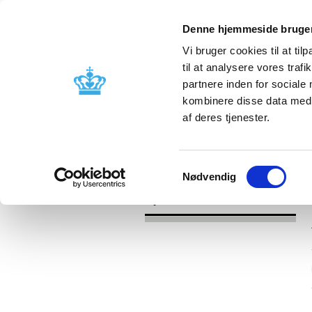
Denne hjemmeside bruger
Vi bruger cookies til at til
til at analysere vores tra
partnere inden for sociale
Godkendelse og
Bivirkninger
kombinere disse data med a
kontrol
produktinfo
af deres tjenester.
/
Nyheder
2017
Samtykkevalg
Nødvendig
Nyheder