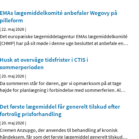
EMAs lægemiddelkomité anbefaler Wegovy på
pilleform
|
22. maj 2026
|
Det europæiske lægemiddelagentur EMAs lægemiddelkomité
(CHMP) har på sit møde i denne uge besluttet at anbefale en
…
Husk at overvåge tidsfrister i CTIS i
sommerperioden
|
20. maj 2026
|
Da sommeren står for døren, gør vi opmærksom på at tage
højde for planlægning i forbindelse med sommerferien. Al
…
Det første lægemiddel får generelt tilskud efter
fortrolig prisforhandling
|
20. maj 2026
|
Cremen Anzupgo, der anvendes til behandling af kronisk
håndeksem, får som det første lægemiddel generelt tilskud
…