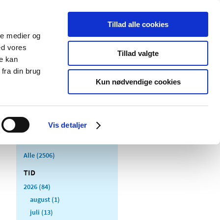
Tillad alle cookies
ale medier og
Udgivelser
Cookies
ed vores
Tillad valgte
re kan
dicinsk
Særlige
fra din brug
styr
produktområder
Kun nødvendige cookies
Vis detaljer
Alle (2506)
TID
2026 (84)
august (1)
juli (13)