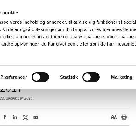
 cookies
passe vores indhold og annoncer, til at vise dig funktioner til soci
Nyheder
Om os
Kontakt
fik. Vi deler også oplysninger om din brug af vores hjemmeside m
 medier, annonceringspartnere og analysepartnere. Vores partne
 og
Tilskud og
Apoteker og salg af
Me
ndre oplysninger, du har givet dem, eller som de har indsamlet 
rmation
priser
medicin
ud
Præferencer
Statistik
Marketing
2017
22. december 2016