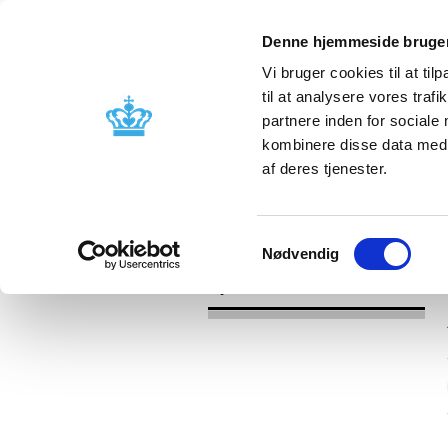
Denne hjemmeside bruger
Vi bruger cookies til at til
til at analysere vores tra
partnere inden for sociale
Godkendelse og
Bivirkninger
kombinere disse data med a
kontrol
produktinfo
af deres tjenester.
/
Nyheder
2017
Samtykkevalg
Nødvendig
Nyheder