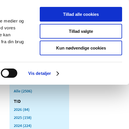
Tillad alle cookies
ale medier og
Udgivelser
Cookies
ed vores
Tillad valgte
re kan
dicinsk
Særlige
fra din brug
styr
produktområder
Kun nødvendige cookies
Vis detaljer
Alle (2506)
TID
2026 (84)
2025 (158)
2024 (224)