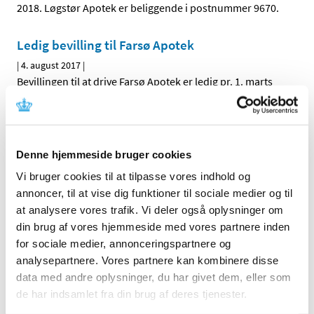
2018. Løgstør Apotek er beliggende i postnummer 9670.
Ledig bevilling til Farsø Apotek
|
4. august 2017
|
Bevillingen til at drive Farsø Apotek er ledig pr. 1. marts
2018. Farsø Apotek er beliggende i postnummer 9640.
Trimbow® får generelt klausuleret tilskud
Denne hjemmeside bruger cookies
|
3. august 2017
|
Lægemiddelstyrelsen har besluttet, at Trimbow med
Vi bruger cookies til at tilpasse vores indhold og
virkning fra den 14. august 2017 skal have generelt
…
annoncer, til at vise dig funktioner til sociale medier og til
at analysere vores trafik. Vi deler også oplysninger om
Pergoveris i fyldt pen® får generelt tilskud
din brug af vores hjemmeside med vores partnere inden
|
3. august 2017
|
for sociale medier, annonceringspartnere og
Lægemiddelstyrelsen har besluttet, at Pergoveris i fyldt
analysepartnere. Vores partnere kan kombinere disse
pen skal have generelt tilskud. Pergoveris i fyldt pen
…
data med andre oplysninger, du har givet dem, eller som
de har indsamlet fra din brug af deres tjenester.
Endnu et parti forfalskede pakninger af