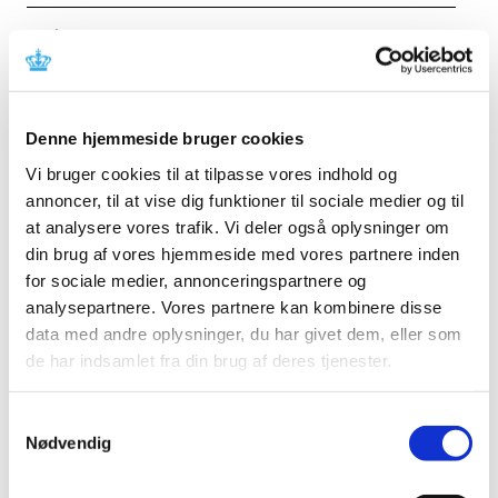
Forrige
1
3
4
5
…
Alle (2506)
Denne hjemmeside bruger cookies
TID
Vi bruger cookies til at tilpasse vores indhold og
2026 (84)
annoncer, til at vise dig funktioner til sociale medier og til
august (1)
at analysere vores trafik. Vi deler også oplysninger om
juli (13)
din brug af vores hjemmeside med vores partnere inden
juni (12)
for sociale medier, annonceringspartnere og
maj (10)
analysepartnere. Vores partnere kan kombinere disse
april (6)
data med andre oplysninger, du har givet dem, eller som
marts (15)
de har indsamlet fra din brug af deres tjenester.
februar (11)
januar (16)
Samtykkevalg
Nødvendig
2025 (158)
2024 (224)