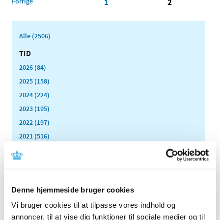
Forrige
1
2
Alle (2506)
TID
2026 (84)
2025 (158)
2024 (224)
2023 (195)
2022 (197)
2021 (516)
2020 (263)
december (24)
november (33)
oktober (20)
Denne hjemmeside bruger cookies
september (20)
Vi bruger cookies til at tilpasse vores indhold og
august (17)
annoncer, til at vise dig funktioner til sociale medier og til