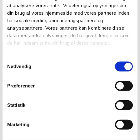
juli (11)
at analysere vores trafik. Vi deler også oplysninger om
juni (21)
din brug af vores hjemmeside med vores partnere inden
maj (21)
for sociale medier, annonceringspartnere og
analysepartnere. Vores partnere kan kombinere disse
april (24)
data med andre oplysninger, du har givet dem, eller som
marts (42)
de har indsamlet fra din brug af deres tjenester.
februar (12)
januar (18)
Samtykkevalg
2019 (159)
Nødvendig
2018 (150)
2017 (167)
Præferencer
2016 (167)
2015 (33)
Statistik
2014 (44)
2013 (49)
2012 (44)
Marketing
2011 (13)