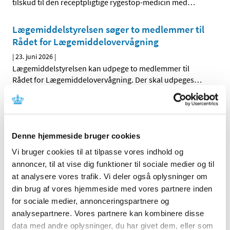
tilskud til den receptpligtige rygestop-medicin med
…
Lægemiddelstyrelsen søger to medlemmer til
Rådet for Lægemiddelovervågning
|
23. juni 2026
|
Lægemiddelstyrelsen kan udpege to medlemmer til
Rådet for Lægemiddelovervågning. Der skal udpeges
…
Valproats produktinformation opdateres efter
vurdering af dansk studie, mens forbehold
bevares
Denne hjemmeside bruger cookies
|
12. juni 2026
|
Vi bruger cookies til at tilpasse vores indhold og
Bivirkningskomiteen PRAC har vurderet nye studier om
annoncer, til at vise dig funktioner til sociale medier og til
en mulig risiko for børn, hvis fædre har brugt valproat.
…
at analysere vores trafik. Vi deler også oplysninger om
din brug af vores hjemmeside med vores partnere inden
Vejledningen for digitale og decentrale
for sociale medier, annonceringspartnere og
kliniske forsøg (DCT) er opdateret
analysepartnere. Vores partnere kan kombinere disse
|
9. juni 2026
|
data med andre oplysninger, du har givet dem, eller som