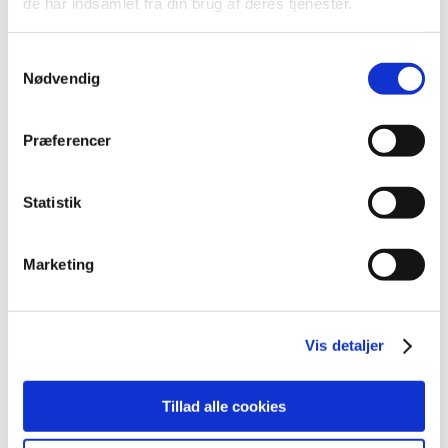
de har indsamlet fra din brug af deres tjenester.
december (18)
november (19)
Samtykkevalg
oktober (17)
Nødvendig
september (13)
august (8)
juli (5)
Præferencer
juni (21)
maj (18)
Statistik
april (11)
marts (13)
Marketing
februar (29)
januar (25)
2021 (516)
Vis detaljer
2020 (263)
2019 (159)
2018 (150)
Tillad alle cookies
2017 (167)