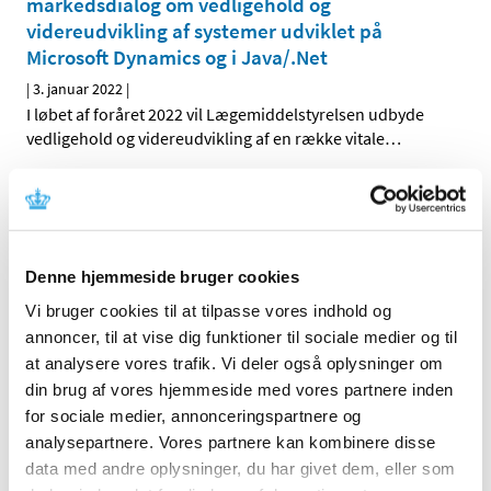
markedsdialog om vedligehold og
videreudvikling af systemer udviklet på
Microsoft Dynamics og i Java/.Net
|
3. januar 2022
|
I løbet af foråret 2022 vil Lægemiddelstyrelsen udbyde
vedligehold og videreudvikling af en række vitale
…
Forrige
1
2
Denne hjemmeside bruger cookies
Alle (2506)
Vi bruger cookies til at tilpasse vores indhold og
TID
annoncer, til at vise dig funktioner til sociale medier og til
2026 (84)
at analysere vores trafik. Vi deler også oplysninger om
2025 (158)
din brug af vores hjemmeside med vores partnere inden
2024 (224)
for sociale medier, annonceringspartnere og
2023 (195)
analysepartnere. Vores partnere kan kombinere disse
data med andre oplysninger, du har givet dem, eller som
2022 (197)