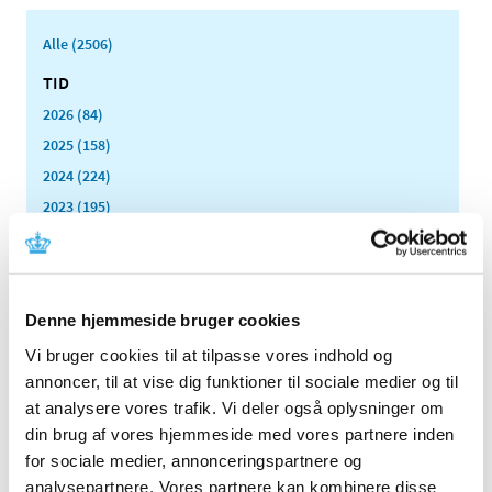
Alle (2506)
TID
2026 (84)
2025 (158)
2024 (224)
2023 (195)
2022 (197)
2021 (516)
2020 (263)
Denne hjemmeside bruger cookies
2019 (159)
Vi bruger cookies til at tilpasse vores indhold og
2018 (150)
annoncer, til at vise dig funktioner til sociale medier og til
2017 (167)
at analysere vores trafik. Vi deler også oplysninger om
2016 (167)
din brug af vores hjemmeside med vores partnere inden
2015 (33)
for sociale medier, annonceringspartnere og
2014 (44)
analysepartnere. Vores partnere kan kombinere disse