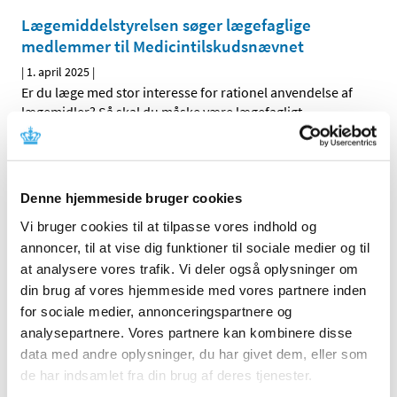
Lægemiddelstyrelsen søger lægefaglige
medlemmer til Medicintilskudsnævnet
|
1. april 2025
|
Er du læge med stor interesse for rationel anvendelse af
lægemidler? Så skal du måske være lægefagligt
…
Alle (2506)
Denne hjemmeside bruger cookies
TID
Vi bruger cookies til at tilpasse vores indhold og
2026 (84)
annoncer, til at vise dig funktioner til sociale medier og til
2025 (158)
at analysere vores trafik. Vi deler også oplysninger om
december (10)
din brug af vores hjemmeside med vores partnere inden
november (20)
for sociale medier, annonceringspartnere og
oktober (18)
analysepartnere. Vores partnere kan kombinere disse
september (23)
data med andre oplysninger, du har givet dem, eller som
august (8)
de har indsamlet fra din brug af deres tjenester.
juli (11)