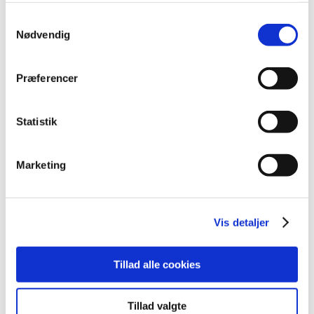
juni (11)
Samtykkevalg
maj (11)
Nødvendig
april (5)
marts (13)
Præferencer
februar (11)
januar (17)
Statistik
2024 (224)
2023 (195)
Marketing
2022 (197)
2021 (516)
2020 (263)
Vis detaljer
2019 (159)
2018 (150)
2017 (167)
Tillad alle cookies
2016 (167)
2015 (33)
Tillad valgte