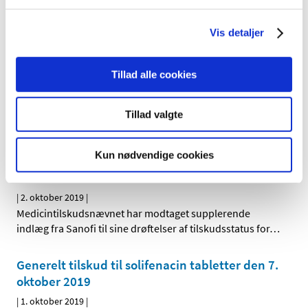
Duavive mod symptomer på overgangsalder
Vis detaljer
hos kvinder får ikke generelt eller generelt
klausuleret tilskud
Tillad alle cookies
|
2. oktober 2019
|
Lægemiddelstyrelsen har besluttet, at Duavive, der
indeholder østrogen+bazedoxifen, ikke skal have
…
Tillad valgte
Supplerende bidrag til revurdering af
Kun nødvendige cookies
tilskudsstatus for medicin til behandling af
diabetes
|
2. oktober 2019
|
Medicintilskudsnævnet har modtaget supplerende
indlæg fra Sanofi til sine drøftelser af tilskudsstatus for
…
Generelt tilskud til solifenacin tabletter den 7.
oktober 2019
|
1. oktober 2019
|