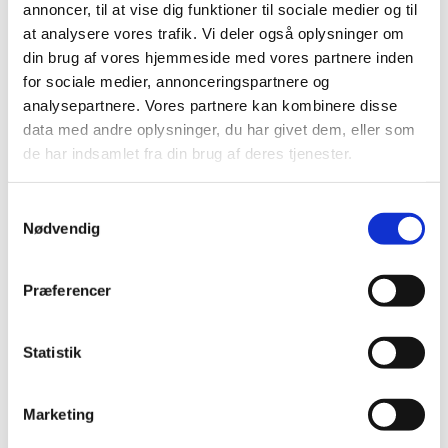
annoncer, til at vise dig funktioner til sociale medier og til
at analysere vores trafik. Vi deler også oplysninger om
Ris og ros til Lægemiddelstyrelsen i
din brug af vores hjemmeside med vores partnere inden
interessentanalyse
for sociale medier, annonceringspartnere og
|
10. oktober 2019
|
analysepartnere. Vores partnere kan kombinere disse
Lægemiddelstyrelsen har en ambition om at være en
data med andre oplysninger, du har givet dem, eller som
myndighed i europæisk topklasse for borgernes,
…
de har indsamlet fra din brug af deres tjenester.
Indsats for at få ikke-kommercielle sponsorer
Samtykkevalg
til at offentliggøre resultater fra kliniske forsøg
Nødvendig
|
8. oktober 2019
|
Præferencer
Lægemiddelstyrelsen søger medlemmer til
godkendelsespanel for tilskud til
Statistik
ernæringspræparater
|
7. oktober 2019
|
Lægemiddelstyrelsen søger forslag til medlemmer af
Marketing
Godkendelsespanelet for tilskud til
…