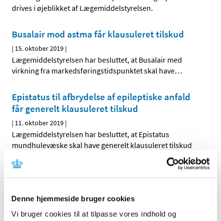
drives i øjeblikket af Lægemiddelstyrelsen.
Busalair mod astma får klausuleret tilskud
|
15. oktober 2019
|
Lægemiddelstyrelsen har besluttet, at Busalair med
virkning fra markedsføringstidspunktet skal have
…
Epistatus til afbrydelse af epileptiske anfald
får generelt klausuleret tilskud
|
11. oktober 2019
|
Lægemiddelstyrelsen har besluttet, at Epistatus
mundhulevæske skal have generelt klausuleret tilskud
Lægemiddelstyrelsen inviterer til Fagligt
Forum om medicinmangel
|
11. oktober 2019
|
Denne hjemmeside bruger cookies
Hvorfor kan man opleve at gå forgæves, når man vil hente
Vi bruger cookies til at tilpasse vores indhold og
sin medicin på apoteket? Hvor tit sker det? Og hvordan
…