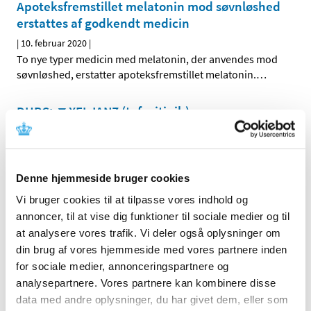
Apoteksfremstillet melatonin mod søvnløshed
erstattes af godkendt medicin
|
10. februar 2020
|
To nye typer medicin med melatonin, der anvendes mod
søvnløshed, erstatter apoteksfremstillet melatonin.
…
DHPC: ▼XELJANZ (tofacitinib)
|
7. februar 2020
|
Øget risiko for venøs tromboemboli og øget risiko for
alvorlige og fatale infektioner
Denne hjemmeside bruger cookies
Myndighederne forbereder sig på en hurtig
Vi bruger cookies til at tilpasse vores indhold og
godkendelse af vaccine mod coronavirus
annoncer, til at vise dig funktioner til sociale medier og til
at analysere vores trafik. Vi deler også oplysninger om
|
6. februar 2020
|
din brug af vores hjemmeside med vores partnere inden
Lægemiddelmyndigheder verden over støtter forskere og
for sociale medier, annonceringspartnere og
virksomheder i hurtigt at udvikle en vaccine mod
…
analysepartnere. Vores partnere kan kombinere disse
data med andre oplysninger, du har givet dem, eller som
DHPC: Cordarone (amiodaron) injektionsvæske