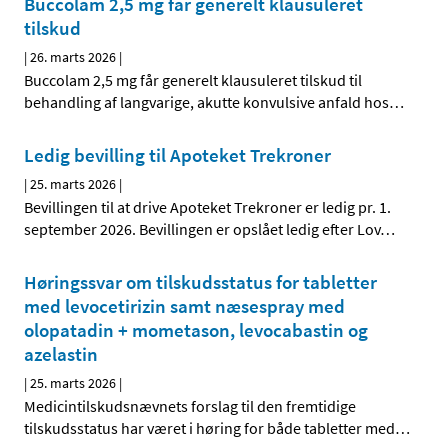
Buccolam 2,5 mg får generelt klausuleret
tilskud
|
26. marts 2026
|
Buccolam 2,5 mg får generelt klausuleret tilskud til
behandling af langvarige, akutte konvulsive anfald hos
…
Ledig bevilling til Apoteket Trekroner
|
25. marts 2026
|
Bevillingen til at drive Apoteket Trekroner er ledig pr. 1.
september 2026. Bevillingen er opslået ledig efter Lov
…
Høringssvar om tilskudsstatus for tabletter
med levocetirizin samt næsespray med
olopatadin + mometason, levocabastin og
azelastin
|
25. marts 2026
|
Medicintilskudsnævnets forslag til den fremtidige
tilskudsstatus har været i høring for både tabletter med
…