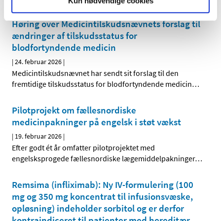
Kun nødvendige cookies
Høring over Medicintilskudsnævnets forslag til
ændringer af tilskudsstatus for
blodfortyndende medicin
|
24. februar 2026
|
Medicintilskudsnævnet har sendt sit forslag til den
fremtidige tilskudsstatus for blodfortyndende medicin
…
Pilotprojekt om fællesnordiske
medicinpakninger på engelsk i støt vækst
|
19. februar 2026
|
Efter godt ét år omfatter pilotprojektet med
engelsksprogede fællesnordiske lægemiddelpakninger
…
Remsima (infliximab): Ny IV-formulering (100
mg og 350 mg koncentrat til infusionsvæske,
opløsning) indeholder sorbitol og er derfor
kontraindiceret til patienter med hereditær
…