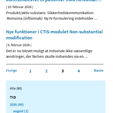
|
10. februar 2026
|
Produkt/aktiv substans Sikkerhedskommunikation
Remsima (infliximab) Ny IV-formulering indeholder
…
Nye funktioner i CTIS-modulet Non-substantial
modification
|
9. februar 2026
|
Det er nu blevet muligt at indsende ikke-væsentlige
ændringer, der førhen skulle indsendes via en
…
Forrige
1
2
3
4
Næste
Alle (80)
TID
2026 (80)
august (1)