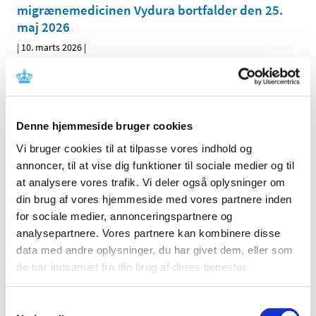
migrænemedicinen Vydura bortfalder den 25.
maj 2026
|
10. marts 2026
|
Patienter, der anvender Vydura til akut behandling af
migræneanfald, skal fremover have bevilget
…
Høring: Fremtidig tilskudsstatus for næsespray
Denne hjemmeside bruger cookies
med olopatadin + mometason, levocabastin og
Vi bruger cookies til at tilpasse vores indhold og
azelastin
annoncer, til at vise dig funktioner til sociale medier og til
|
6. marts 2026
|
at analysere vores trafik. Vi deler også oplysninger om
På baggrund af prisændringer anbefaler
din brug af vores hjemmeside med vores partnere inden
Medicintilskudsnævnet i et revideret forslag til
…
for sociale medier, annonceringspartnere og
analysepartnere. Vores partnere kan kombinere disse
Til kliniske forsøg med ATMP: Vejledning til
data med andre oplysninger, du har givet dem, eller som
indhold af Investigator´s Brochure udgivet
de har indsamlet fra din brug af deres tjenester.
|
6. marts 2026
|
Se Lægemiddelstyrelsens vejledning til indholdet af
Samtykkevalg
Investigator´s Brochure for kliniske forsøg med ATMP