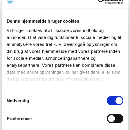
2014 (44)
2013 (49)
Denne hjemmeside bruger cookies
2012 (44)
2011 (13)
Vi bruger cookies til at tilpasse vores indhold og
november (1)
annoncer, til at vise dig funktioner til sociale medier og til
at analysere vores trafik. Vi deler også oplysninger om
oktober (2)
din brug af vores hjemmeside med vores partnere inden
september (2)
for sociale medier, annonceringspartnere og
august (2)
analysepartnere. Vores partnere kan kombinere disse
juli (1)
data med andre oplysninger, du har givet dem, eller som
juni (1)
de har indsamlet fra din brug af deres tjenester.
maj (2)
marts (1)
Samtykkevalg
januar (1)
Nødvendig
2010 (7)
2009 (14)
Præferencer
2008 (8)