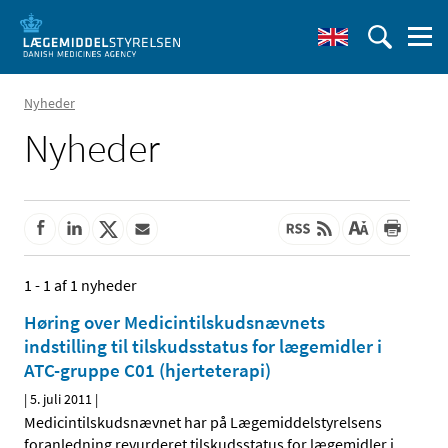
Nyheder
Nyheder
1 - 1 af 1 nyheder
Høring over Medicintilskudsnævnets
indstilling til tilskudsstatus for lægemidler i
ATC-gruppe C01 (hjerteterapi)
|
5. juli 2011
|
Medicintilskudsnævnet har på Lægemiddelstyrelsens
foranledning revurderet tilskudsstatus for lægemidler i
…