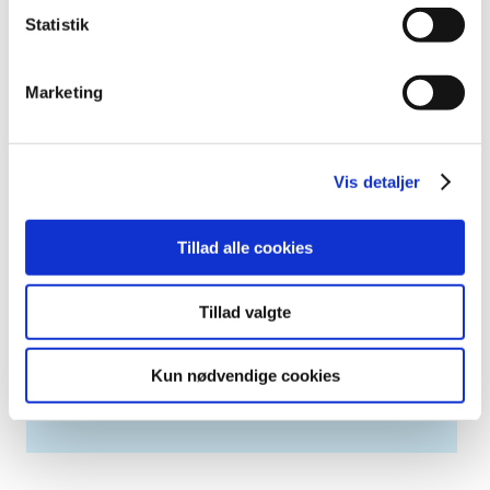
2007 (3)
Statistik
2006 (9)
2005 (2)
Marketing
Links
Meddelelser om forsyning af medicin til mennesker og dyr
Vis detaljer
(med søgefunktion)
Sikkerhedsmeddelelser om medicinsk udstyr
Tillad alle cookies
(med søgefunktion)
Tillad valgte
Høringer på Høringsportalen
Kun nødvendige cookies
Se Lægemiddelstyrelsens høringer på
høringsportalen