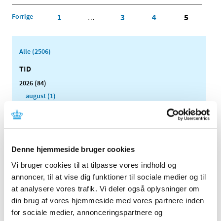
Forrige
1
3
4
5
…
Alle (2506)
TID
2026 (84)
august (1)
juli (13)
juni (12)
maj (10)
april (6)
Denne hjemmeside bruger cookies
marts (15)
Vi bruger cookies til at tilpasse vores indhold og
februar (11)
annoncer, til at vise dig funktioner til sociale medier og til
januar (16)
at analysere vores trafik. Vi deler også oplysninger om
2025 (158)
din brug af vores hjemmeside med vores partnere inden
for sociale medier, annonceringspartnere og
2024 (224)