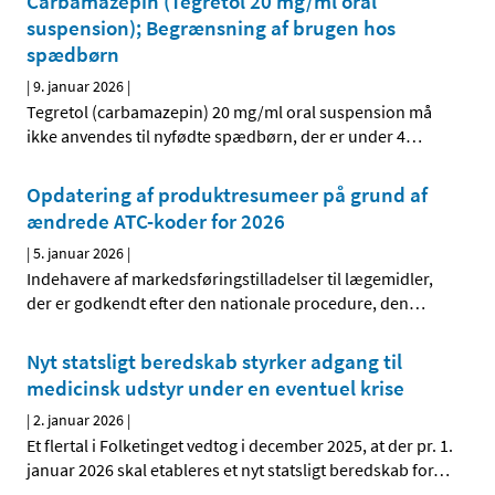
Carbamazepin (Tegretol 20 mg/ml oral
suspension); Begrænsning af brugen hos
spædbørn
|
9. januar 2026
|
Tegretol (carbamazepin) 20 mg/ml oral suspension må
ikke anvendes til nyfødte spædbørn, der er under 4
…
Opdatering af produktresumeer på grund af
ændrede ATC-koder for 2026
|
5. januar 2026
|
Indehavere af markedsføringstilladelser til lægemidler,
der er godkendt efter den nationale procedure, den
…
Nyt statsligt beredskab styrker adgang til
medicinsk udstyr under en eventuel krise
|
2. januar 2026
|
Et flertal i Folketinget vedtog i december 2025, at der pr. 1.
januar 2026 skal etableres et nyt statsligt beredskab for
…