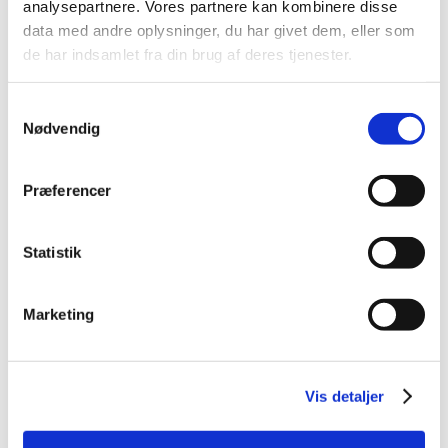
analysepartnere. Vores partnere kan kombinere disse
2023 (195)
data med andre oplysninger, du har givet dem, eller som
2022 (197)
de har indsamlet fra din brug af deres tjenester.
2021 (516)
2020 (263)
Samtykkevalg
2019 (159)
Nødvendig
2018 (150)
2017 (167)
Præferencer
2016 (167)
2015 (33)
Statistik
2014 (44)
2013 (49)
Marketing
2012 (44)
2011 (13)
2010 (7)
Vis detaljer
2009 (14)
2008 (8)