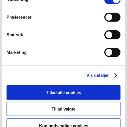
juni (1)
maj (2)
Præferencer
marts (1)
januar (1)
2010 (7)
Statistik
2009 (14)
2008 (8)
Marketing
2007 (3)
2006 (9)
2005 (2)
Vis detaljer
Links
Tillad alle cookies
Meddelelser om forsyning af medicin til mennesker og dyr
(med søgefunktion)
Tillad valgte
Sikkerhedsmeddelelser om medicinsk udstyr
(med søgefunktion)
Kun nødvendige cookies