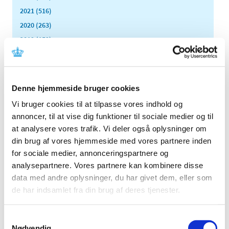
2021 (516)
2020 (263)
2019 (159)
2018 (150)
2017 (167)
2016 (167)
Denne hjemmeside bruger cookies
2015 (33)
Vi bruger cookies til at tilpasse vores indhold og
2014 (44)
annoncer, til at vise dig funktioner til sociale medier og til
2013 (49)
at analysere vores trafik. Vi deler også oplysninger om
2012 (44)
din brug af vores hjemmeside med vores partnere inden
for sociale medier, annonceringspartnere og
2011 (13)
analysepartnere. Vores partnere kan kombinere disse
november (1)
data med andre oplysninger, du har givet dem, eller som
oktober (2)
de har indsamlet fra din brug af deres tjenester.
september (2)
august (2)
Samtykkevalg
juli (1)
Nødvendig