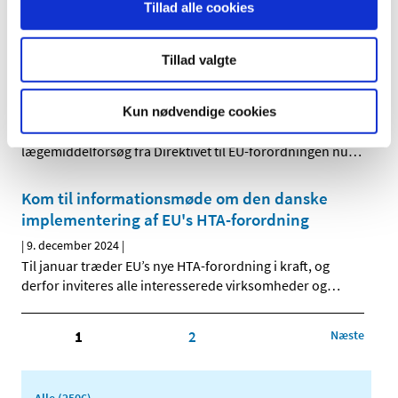
Tillad alle cookies
til og med 1. januar 2025. Lægemiddelstyrelsen
…
Tillad valgte
Er dit kliniske lægemiddel forsøg stadig lovligt
efter 30. januar 2025?
|
9. december 2024
|
Kun nødvendige cookies
Vi gør opmærksom på, at fristen for overførsel af kliniske
lægemiddelforsøg fra Direktivet til EU-forordningen nu
…
Kom til informationsmøde om den danske
implementering af EU's HTA-forordning
|
9. december 2024
|
Til januar træder EU’s nye HTA-forordning i kraft, og
derfor inviteres alle interesserede virksomheder og
…
1
2
Næste
Alle (2506)