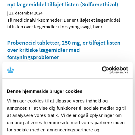
nyt lægemiddel tilføjet listen (Sulfamethizol)
|
13. december 2024
|
Til medicinalvirksomheder: Der er tilføjet et lægemiddel
til listen over lægemidler i forsyningssvigt, hvor
…
Probenecid tabletter, 250 mg, er tilføjet listen
over kritiske lægemidler med
forsyningsproblemer
|
12. december 2024
|
Probenecid tabletter, 250 mg, er tilføjet til listen over
kritiske lægemidler med forsyningsproblemer.
…
Denne hjemmeside bruger cookies
Fristen i 2024 for lægemiddelansøgninger og
Vi bruger cookies til at tilpasse vores indhold og
ansøgninger om kliniske lægemiddelforsøg er
annoncer, til at vise dig funktioner til sociale medier og til
den 20. december 2024
at analysere vores trafik. Vi deler også oplysninger om
|
11. december 2024
|
din brug af vores hjemmeside med vores partnere inden
Lægemiddelstyrelsen har lukket mellem jul og nytår, til og
for sociale medier, annonceringspartnere og
med den 1. januar 2025. Ansøgninger om
…