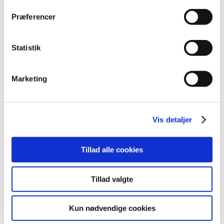
2009 (14)
Præferencer
2008 (8)
2007 (3)
oktober (1)
Statistik
marts (1)
januar (1)
Marketing
2006 (9)
2005 (2)
Vis detaljer
Links
Tillad alle cookies
Meddelelser om forsyning af medicin til mennesker og dyr
(med søgefunktion)
Sikkerhedsmeddelelser om medicinsk udstyr
Tillad valgte
(med søgefunktion)
Kun nødvendige cookies