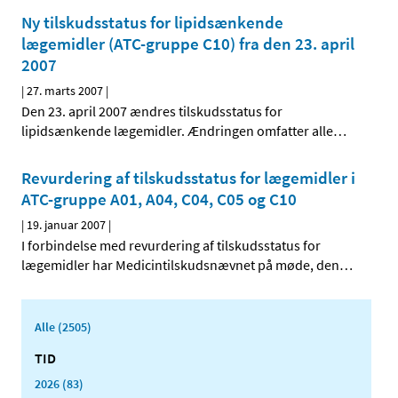
Ny tilskudsstatus for lipidsænkende
lægemidler (ATC-gruppe C10) fra den 23. april
2007
|
27. marts 2007
|
Den 23. april 2007 ændres tilskudsstatus for
lipidsænkende lægemidler. Ændringen omfatter alle
…
Revurdering af tilskudsstatus for lægemidler i
ATC-gruppe A01, A04, C04, C05 og C10
|
19. januar 2007
|
I forbindelse med revurdering af tilskudsstatus for
lægemidler har Medicintilskudsnævnet på møde, den
…
Alle (2505)
TID
2026 (83)