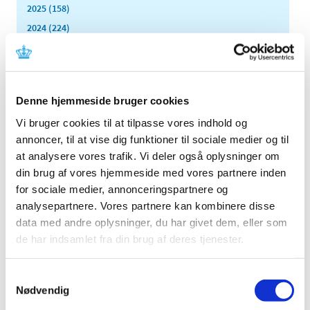
2025 (158)
2024 (224)
2023 (195)
2022 (197)
2021 (516)
Denne hjemmeside bruger cookies
2020 (263)
Vi bruger cookies til at tilpasse vores indhold og
2019 (159)
annoncer, til at vise dig funktioner til sociale medier og til
2018 (150)
at analysere vores trafik. Vi deler også oplysninger om
2017 (167)
din brug af vores hjemmeside med vores partnere inden
2016 (167)
for sociale medier, annonceringspartnere og
2015 (33)
analysepartnere. Vores partnere kan kombinere disse
2014 (44)
data med andre oplysninger, du har givet dem, eller som
de har indsamlet fra din brug af deres tjenester.
2013 (49)
2012 (44)
Samtykkevalg
2011 (13)
Nødvendig
2010 (7)