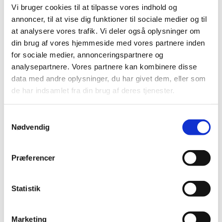
Vi bruger cookies til at tilpasse vores indhold og
2013 (49)
annoncer, til at vise dig funktioner til sociale medier og til
2012 (44)
at analysere vores trafik. Vi deler også oplysninger om
2011 (13)
din brug af vores hjemmeside med vores partnere inden
2010 (7)
for sociale medier, annonceringspartnere og
2009 (14)
analysepartnere. Vores partnere kan kombinere disse
data med andre oplysninger, du har givet dem, eller som
2008 (8)
de har indsamlet fra din brug af deres tjenester.
2007 (3)
oktober (1)
Samtykkevalg
marts (1)
Nødvendig
januar (1)
2006 (9)
Præferencer
2005 (2)
Statistik
Links
Meddelelser om forsyning af medicin til mennesker og dyr
Marketing
(med søgefunktion)