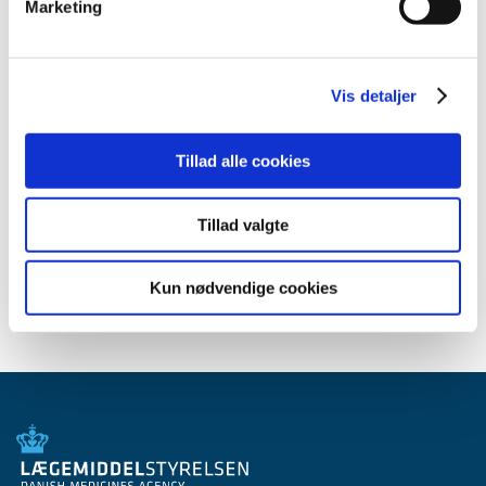
Meddelelser om forsyning af medicin til mennesker og dyr
Marketing
(med søgefunktion)
Sikkerhedsmeddelelser om medicinsk udstyr
(med søgefunktion)
Vis detaljer
Tillad alle cookies
Høringer på Høringsportalen
Tillad valgte
Se Lægemiddelstyrelsens høringer på
høringsportalen
Kun nødvendige cookies