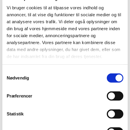
2014 (44)
Vi bruger cookies til at tilpasse vores indhold og
2013 (49)
annoncer, til at vise dig funktioner til sociale medier og til
2012 (44)
at analysere vores trafik. Vi deler også oplysninger om
din brug af vores hjemmeside med vores partnere inden
2011 (13)
for sociale medier, annonceringspartnere og
2010 (7)
analysepartnere. Vores partnere kan kombinere disse
2009 (14)
data med andre oplysninger, du har givet dem, eller som
2008 (8)
de har indsamlet fra din brug af deres tjenester.
2007 (3)
oktober (1)
Samtykkevalg
marts (1)
Nødvendig
januar (1)
2006 (9)
Præferencer
2005 (2)
Statistik
Links