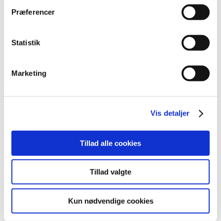
januar (1)
Præferencer
2010 (7)
2009 (14)
Statistik
2008 (8)
2007 (3)
Marketing
2006 (9)
2005 (2)
Vis detaljer
Links
Meddelelser om forsyning af medicin til mennesker og dyr
Tillad alle cookies
(med søgefunktion)
Sikkerhedsmeddelelser om medicinsk udstyr
Tillad valgte
(med søgefunktion)
Kun nødvendige cookies